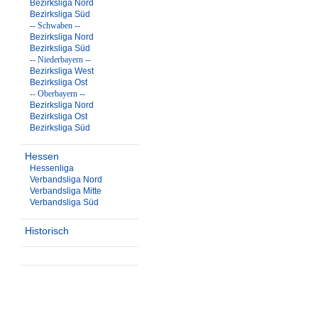
Bezirksliga Nord
Bezirksliga Süd
-- Schwaben --
Bezirksliga Nord
Bezirksliga Süd
-- Niederbayern --
Bezirksliga West
Bezirksliga Ost
-- Oberbayern --
Bezirksliga Nord
Bezirksliga Ost
Bezirksliga Süd
Hessen
Hessenliga
Verbandsliga Nord
Verbandsliga Mitte
Verbandsliga Süd
Historisch