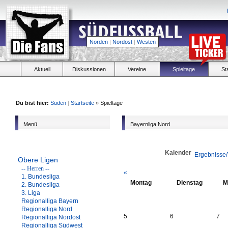
Norden
|
Nordost
|
Westen
Aktuell
Diskussionen
Vereine
Spieltage
St
Du bist hier:
Süden
|
Startseite
» Spieltage
Menü
Bayernliga Nord
Kalender
Ergebnisse/
Obere Ligen
-- Herren --
«
1. Bundesliga
Montag
Dienstag
M
2. Bundesliga
3. Liga
Regionalliga Bayern
Regionalliga Nord
5
6
7
Regionalliga Nordost
Regionalliga Südwest