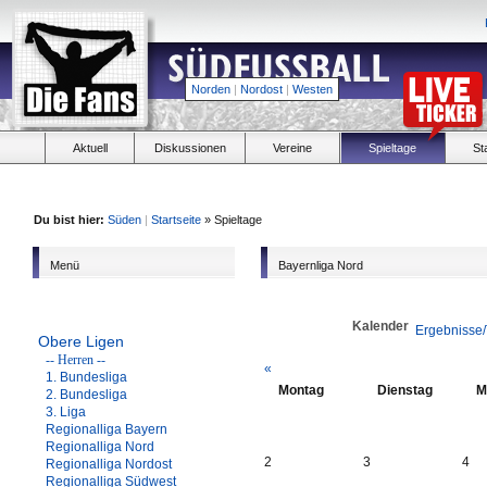
Norden
|
Nordost
|
Westen
Aktuell
Diskussionen
Vereine
Spieltage
St
Du bist hier:
Süden
|
Startseite
» Spieltage
Menü
Bayernliga Nord
Kalender
Ergebnisse/
Obere Ligen
-- Herren --
«
1. Bundesliga
Montag
Dienstag
M
2. Bundesliga
3. Liga
Regionalliga Bayern
Regionalliga Nord
2
3
4
Regionalliga Nordost
Regionalliga Südwest