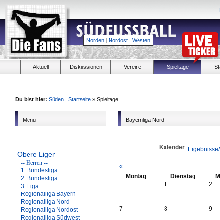
Norden
|
Nordost
|
Westen
Aktuell
Diskussionen
Vereine
Spieltage
St
Du bist hier:
Süden
|
Startseite
» Spieltage
Menü
Bayernliga Nord
Kalender
Ergebnisse/
Obere Ligen
-- Herren --
«
1. Bundesliga
Montag
Dienstag
M
2. Bundesliga
1
2
3. Liga
Regionalliga Bayern
Regionalliga Nord
7
8
9
Regionalliga Nordost
Regionalliga Südwest