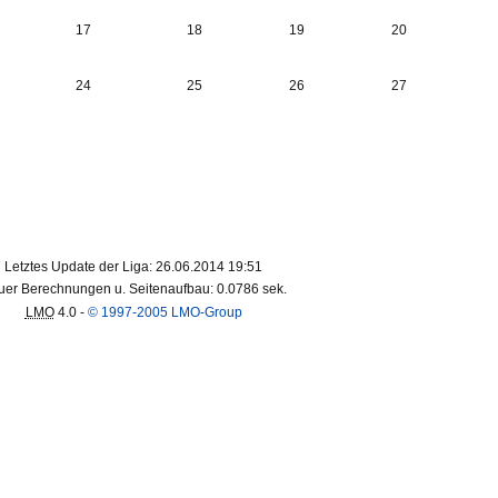
17
18
19
20
24
25
26
27
Letztes Update der Liga: 26.06.2014 19:51
er Berechnungen u. Seitenaufbau: 0.0786 sek.
LMO
4.0 -
© 1997-2005 LMO-Group