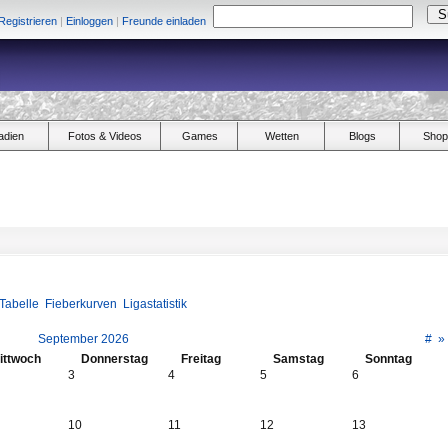
Registrieren
|
Einloggen
|
Freunde einladen
adien
Fotos & Videos
Games
Wetten
Blogs
Shop
Tabelle
Fieberkurven
Ligastatistik
September 2026
#
»
ittwoch
Donnerstag
Freitag
Samstag
Sonntag
3
4
5
6
10
11
12
13