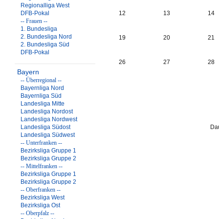
Regionalliga West
DFB-Pokal
12
13
14
-- Frauen --
1. Bundesliga
2. Bundesliga Nord
19
20
21
2. Bundesliga Süd
DFB-Pokal
26
27
28
Bayern
-- Überregional --
Bayernliga Nord
Bayernliga Süd
Landesliga Mitte
Landesliga Nordost
Landesliga Nordwest
Landesliga Südost
Dau
Landesliga Südwest
-- Unterfranken --
Bezirksliga Gruppe 1
Bezirksliga Gruppe 2
-- Mittelfranken --
Bezirksliga Gruppe 1
Bezirksliga Gruppe 2
-- Oberfranken --
Bezirksliga West
Bezirksliga Ost
-- Oberpfalz --