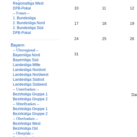
Regionalliga West
DFB-Pokal
10
11
12
-- Frauen --
1. Bundesliga
2. Bundesliga Nord
17
18
19
2. Bundesliga Süd
DFB-Pokal
24
25
26
Bayern
-- Überregional --
31
Bayernliga Nord
Bayernliga Süd
Landesliga Mitte
Landesliga Nordost
Landesliga Nordwest
Landesliga Südost
Landesliga Südwest
-- Unterfranken --
Bezirksliga Gruppe 1
Dau
Bezirksliga Gruppe 2
-- Mittelfranken --
Bezirksliga Gruppe 1
Bezirksliga Gruppe 2
-- Oberfranken --
Bezirksliga West
Bezirksliga Ost
-- Oberpfalz --