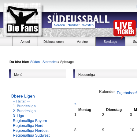
Norden
|
Nordost
|
Westen
Aktuell
Diskussionen
Vereine
Spieltage
St
Du bist hier:
Süden
|
Startseite
» Spieltage
Menü
Hessenliga
Kalender
Ergebnisse/
Obere Ligen
-- Herren --
«
1. Bundesliga
Montag
Dienstag
M
2. Bundesliga
1
2
3
3. Liga
Regionalliga Bayern
Regionalliga Nord
8
9
10
Regionalliga Nordost
Regionalliga Südwest