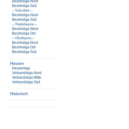
Bezirksliga Nord
Bezirksliga Süd
-- Schwaben --
Bezirksliga Nord
Bezirksliga Süd
-- Niederbayern --
Bezirksliga West
Bezirksliga Ost
-- Oberbayern --
Bezirksliga Nord
Bezirksliga Ost
Bezirksliga Süd
Hessen
Hessenliga
Verbandsliga Nord
Verbandsliga Mitte
Verbandsliga Süd
Historisch