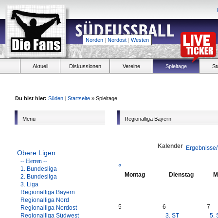
Norden
|
Nordost
|
Westen
Aktuell
Diskussionen
Vereine
Spieltage
St
Du bist hier:
Süden
|
Startseite
» Spieltage
Menü
Regionalliga Bayern
Kalender
Ergebnisse/
Obere Ligen
-- Herren --
«
1. Bundesliga
Montag
Dienstag
M
2. Bundesliga
3. Liga
Regionalliga Bayern
Regionalliga Nord
5
6
7
Regionalliga Nordost
Regionalliga Südwest
3. ST
5. 