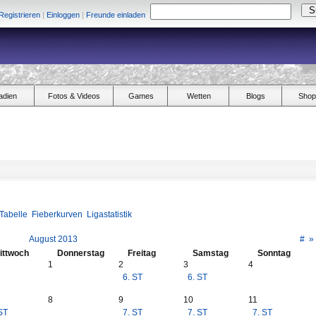
Registrieren
|
Einloggen
|
Freunde einladen
adien
Fotos & Videos
Games
Wetten
Blogs
Shop
Tabelle
Fieberkurven
Ligastatistik
August 2013
#
»
ittwoch
Donnerstag
Freitag
Samstag
Sonntag
1
2
3
4
6. ST
6. ST
8
9
10
11
ST
7. ST
7. ST
7. ST