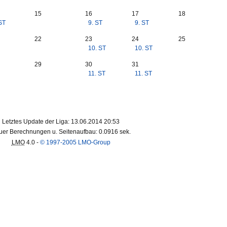
15
16
17
18
ST
9. ST
9. ST
22
23
24
25
10. ST
10. ST
29
30
31
11. ST
11. ST
Letztes Update der Liga: 13.06.2014 20:53
er Berechnungen u. Seitenaufbau: 0.0916 sek.
LMO
4.0 -
© 1997-2005 LMO-Group