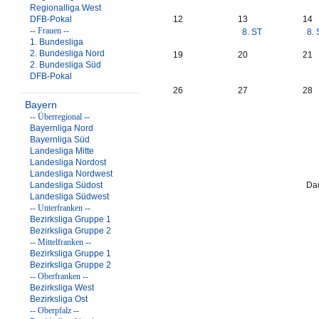
Regionalliga West
DFB-Pokal
12
13
14
-- Frauen --
8. ST
8. 
1. Bundesliga
2. Bundesliga Nord
19
20
21
2. Bundesliga Süd
DFB-Pokal
26
27
28
Bayern
-- Überregional --
Bayernliga Nord
Bayernliga Süd
Landesliga Mitte
Landesliga Nordost
Landesliga Nordwest
Landesliga Südost
Dau
Landesliga Südwest
-- Unterfranken --
Bezirksliga Gruppe 1
Bezirksliga Gruppe 2
-- Mittelfranken --
Bezirksliga Gruppe 1
Bezirksliga Gruppe 2
-- Oberfranken --
Bezirksliga West
Bezirksliga Ost
-- Oberpfalz --