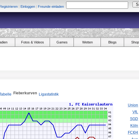
Registrieren
|
Einloggen
|
Freunde einladen
adien
Fotos & Videos
Games
Wetten
Blogs
Shop
Fieberkurven
Tabelle
Ligastatistik
Union
VfL
SGD
Köln
FCI04