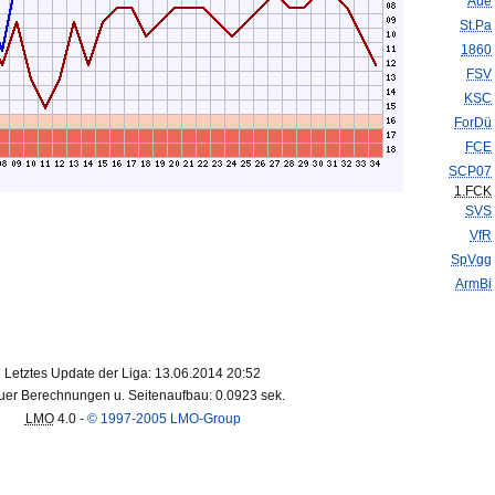
Aue
St.Pa
1860
FSV
KSC
ForDü
FCE
SCP07
1.FCK
SVS
VfR
SpVgg
ArmBi
Letztes Update der Liga: 13.06.2014 20:52
er Berechnungen u. Seitenaufbau: 0.0923 sek.
LMO
4.0 -
© 1997-2005 LMO-Group