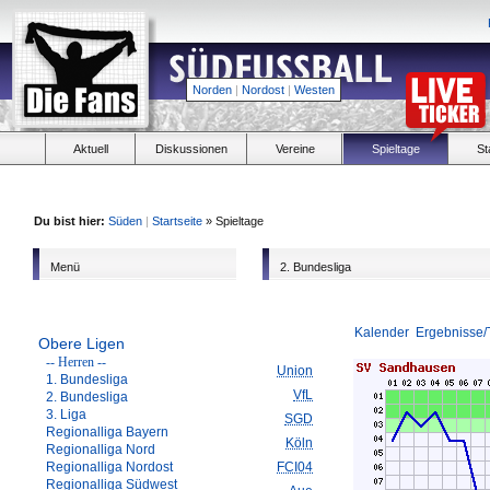
Norden
|
Nordost
|
Westen
Aktuell
Diskussionen
Vereine
Spieltage
St
Du bist hier:
Süden
|
Startseite
» Spieltage
Menü
2. Bundesliga
Kalender
Ergebnisse/
Obere Ligen
-- Herren --
Union
1. Bundesliga
VfL
2. Bundesliga
3. Liga
SGD
Regionalliga Bayern
Köln
Regionalliga Nord
Regionalliga Nordost
FCI04
Regionalliga Südwest