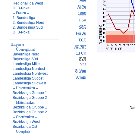
Aue
Regionalliga West
St.Pa
DFB-Pokal
-- Frauen --
1860
1. Bundesliga
FSV
2. Bundesliga Nord
KSC
2. Bundesliga Süd
DFB-Pokal
ForDü
FCE
Bayern
SCP07
-- Überregional --
1.FCK
Bayernliga Nord
SVS
Bayernliga Süd
Landesliga Mitte
VfR
Landesliga Nordost
SpVgg
Landesliga Nordwest
ArmBi
Landesliga Südost
Landesliga Südwest
-- Unterfranken --
Bezirksliga Gruppe 1
Bezirksliga Gruppe 2
-- Mittelfranken --
Bezirksliga Gruppe 1
Dau
Bezirksliga Gruppe 2
-- Oberfranken --
Bezirksliga West
Bezirksliga Ost
-- Oberpfalz --