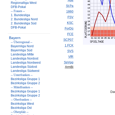
Aue
Regionalliga West
St.Pa
DFB-Pokal
-- Frauen --
1860
1. Bundesliga
FSV
2. Bundesliga Nord
KSC
2. Bundesliga Süd
DFB-Pokal
ForDü
FCE
Bayern
SCP07
-- Überregional --
1.FCK
Bayernliga Nord
Bayernliga Süd
SVS
Landesliga Mitte
VfR
Landesliga Nordost
SpVgg
Landesliga Nordwest
Landesliga Südost
ArmBi
Landesliga Südwest
-- Unterfranken --
Bezirksliga Gruppe 1
Bezirksliga Gruppe 2
-- Mittelfranken --
Bezirksliga Gruppe 1
Dau
Bezirksliga Gruppe 2
-- Oberfranken --
Bezirksliga West
Bezirksliga Ost
-- Oberpfalz --