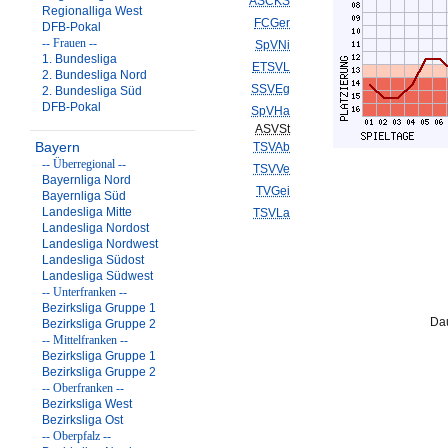
ASCKS
Regionalliga West
FCGer
DFB-Pokal
-- Frauen --
SpVNi
1. Bundesliga
ETSVL
2. Bundesliga Nord
SSVEg
2. Bundesliga Süd
DFB-Pokal
SpVHa
ASVSt
Bayern
TSVAb
-- Überregional --
TSVVe
Bayernliga Nord
TVGei
Bayernliga Süd
Landesliga Mitte
TSVLa
Landesliga Nordost
Landesliga Nordwest
Landesliga Südost
Landesliga Südwest
-- Unterfranken --
Bezirksliga Gruppe 1
Dau
Bezirksliga Gruppe 2
-- Mittelfranken --
Bezirksliga Gruppe 1
Bezirksliga Gruppe 2
-- Oberfranken --
Bezirksliga West
Bezirksliga Ost
-- Oberpfalz --