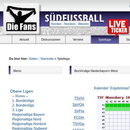
Norden
|
Nordost
|
Westen
Aktuell
Diskussionen
Vereine
Spieltage
St
Du bist hier:
Süden
|
Startseite
» Spieltage
Menü
Bezirksliga Niederbayern West
Kalender
Ergebnisse/
Obere Ligen
-- Herren --
TSVVi
1. Bundesliga
SpVOA
2. Bundesliga
3. Liga
SVFra
Regionalliga Bayern
FCDin
Regionalliga Nord
Regionalliga Nordost
TSVGa
Regionalliga Südwest