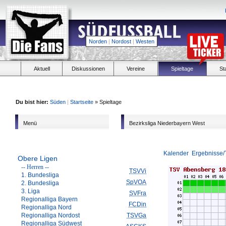
Norden
|
Nordost
|
Westen
Aktuell
Diskussionen
Vereine
Spieltage
St
Du bist hier:
Süden
|
Startseite
» Spieltage
Menü
Bezirksliga Niederbayern West
Kalender
Ergebnisse/
Obere Ligen
-- Herren --
TSVVi
1. Bundesliga
SpVOA
2. Bundesliga
3. Liga
SVFra
Regionalliga Bayern
FCDin
Regionalliga Nord
Regionalliga Nordost
TSVGa
Regionalliga Südwest