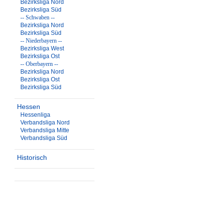
Bezirksliga Nord
Bezirksliga Süd
-- Schwaben --
Bezirksliga Nord
Bezirksliga Süd
-- Niederbayern --
Bezirksliga West
Bezirksliga Ost
-- Oberbayern --
Bezirksliga Nord
Bezirksliga Ost
Bezirksliga Süd
Hessen
Hessenliga
Verbandsliga Nord
Verbandsliga Mitte
Verbandsliga Süd
Historisch