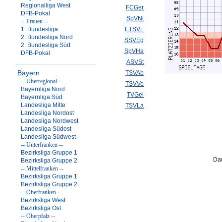
Regionalliga West
FCGer
DFB-Pokal
SpVNi
-- Frauen --
1. Bundesliga
ETSVL
2. Bundesliga Nord
SSVEg
2. Bundesliga Süd
SpVHa
DFB-Pokal
ASVSt
Bayern
TSVAb
-- Überregional --
TSVVe
Bayernliga Nord
TVGei
Bayernliga Süd
Landesliga Mitte
TSVLa
Landesliga Nordost
Landesliga Nordwest
Landesliga Südost
Landesliga Südwest
-- Unterfranken --
Bezirksliga Gruppe 1
Dau
Bezirksliga Gruppe 2
-- Mittelfranken --
Bezirksliga Gruppe 1
Bezirksliga Gruppe 2
-- Oberfranken --
Bezirksliga West
Bezirksliga Ost
-- Oberpfalz --