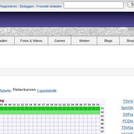
Registrieren
|
Einloggen
|
Freunde einladen
adien
Fotos & Videos
Games
Wetten
Blogs
Shop
Fieberkurven
Tabelle
Ligastatistik
TSVVi
SpVOA
SVFra
FCDin
TSVGa