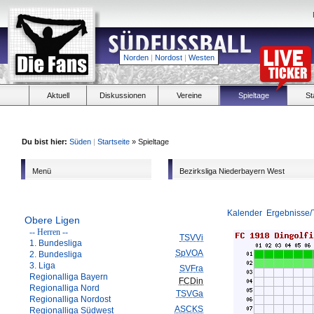
Norden
|
Nordost
|
Westen
Aktuell
Diskussionen
Vereine
Spieltage
St
Du bist hier:
Süden
|
Startseite
» Spieltage
Menü
Bezirksliga Niederbayern West
Kalender
Ergebnisse/
Obere Ligen
-- Herren --
TSVVi
1. Bundesliga
SpVOA
2. Bundesliga
3. Liga
SVFra
Regionalliga Bayern
FCDin
Regionalliga Nord
TSVGa
Regionalliga Nordost
ASCKS
Regionalliga Südwest