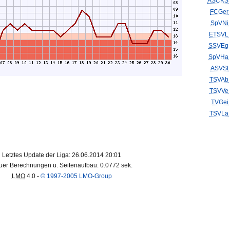
ASCKS
FCGer
SpVNi
ETSVL
SSVEg
SpVHa
ASVSt
TSVAb
TSVVe
TVGei
TSVLa
Letztes Update der Liga: 26.06.2014 20:01
er Berechnungen u. Seitenaufbau: 0.0772 sek.
LMO
4.0 -
© 1997-2005 LMO-Group