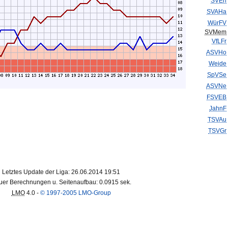
SVErl
SVAHa
WürFV
SVMem
VfLFr
ASVHo
Weide
SpVSe
ASVNe
FSVEB
JahnF
TSVAu
TSVGr
Letztes Update der Liga: 26.06.2014 19:51
er Berechnungen u. Seitenaufbau: 0.0915 sek.
LMO
4.0 -
© 1997-2005 LMO-Group