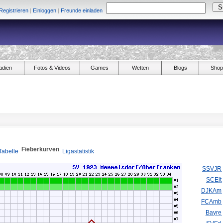
Registrieren
|
Einloggen
|
Freunde einladen
adien
Fotos & Videos
Games
Wetten
Blogs
Shop
Fieberkurven
Tabelle
Ligastatistik
SSVJR
SCElt
DJKAm
FCAmb
Bayre