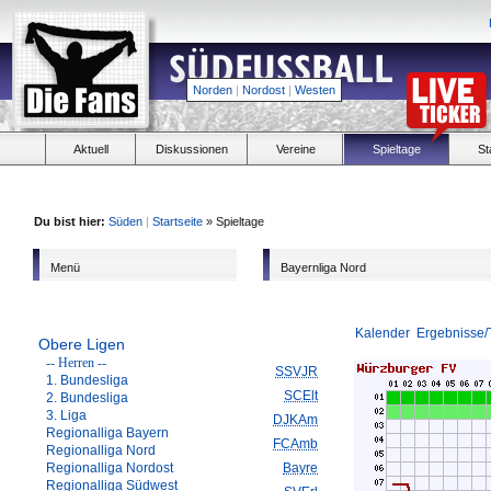
Norden
|
Nordost
|
Westen
Aktuell
Diskussionen
Vereine
Spieltage
St
Du bist hier:
Süden
|
Startseite
» Spieltage
Menü
Bayernliga Nord
Kalender
Ergebnisse/
Obere Ligen
-- Herren --
SSVJR
1. Bundesliga
SCElt
2. Bundesliga
3. Liga
DJKAm
Regionalliga Bayern
FCAmb
Regionalliga Nord
Regionalliga Nordost
Bayre
Regionalliga Südwest