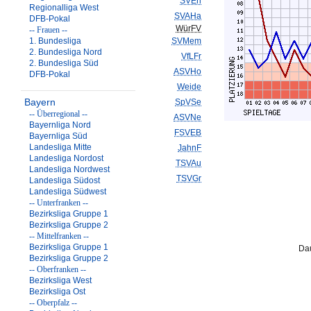
SVErl
Regionalliga West
SVAHa
DFB-Pokal
WürFV
-- Frauen --
1. Bundesliga
SVMem
2. Bundesliga Nord
VfLFr
2. Bundesliga Süd
ASVHo
DFB-Pokal
Weide
Bayern
SpVSe
-- Überregional --
ASVNe
Bayernliga Nord
FSVEB
Bayernliga Süd
Landesliga Mitte
JahnF
Landesliga Nordost
TSVAu
Landesliga Nordwest
TSVGr
Landesliga Südost
Landesliga Südwest
-- Unterfranken --
Bezirksliga Gruppe 1
Bezirksliga Gruppe 2
-- Mittelfranken --
Bezirksliga Gruppe 1
Dau
Bezirksliga Gruppe 2
-- Oberfranken --
Bezirksliga West
Bezirksliga Ost
-- Oberpfalz --