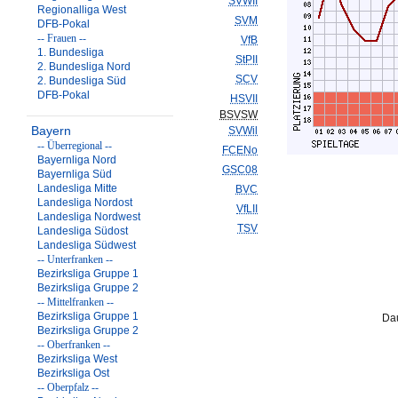
SVWII
Regionalliga West
SVM
DFB-Pokal
-- Frauen --
VfB
1. Bundesliga
StPII
2. Bundesliga Nord
SCV
2. Bundesliga Süd
DFB-Pokal
HSVII
BSVSW
Bayern
SVWil
-- Überregional --
FCENo
Bayernliga Nord
GSC08
Bayernliga Süd
Landesliga Mitte
BVC
Landesliga Nordost
VfLII
Landesliga Nordwest
TSV
Landesliga Südost
Landesliga Südwest
-- Unterfranken --
Bezirksliga Gruppe 1
Bezirksliga Gruppe 2
-- Mittelfranken --
Bezirksliga Gruppe 1
Dau
Bezirksliga Gruppe 2
-- Oberfranken --
Bezirksliga West
Bezirksliga Ost
-- Oberpfalz --