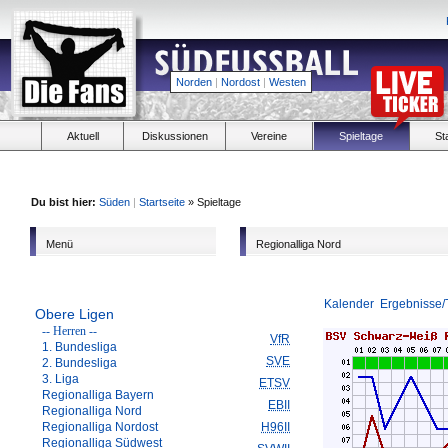
Norden
|
Nordost
|
Westen
Aktuell
Diskussionen
Vereine
Spieltage
St
Du bist hier:
Süden
|
Startseite
» Spieltage
Menü
Regionalliga Nord
Kalender
Ergebnisse/
Obere Ligen
-- Herren --
VfR
1. Bundesliga
SVE
2. Bundesliga
3. Liga
ETSV
Regionalliga Bayern
EBII
Regionalliga Nord
Regionalliga Nordost
H96II
Regionalliga Südwest