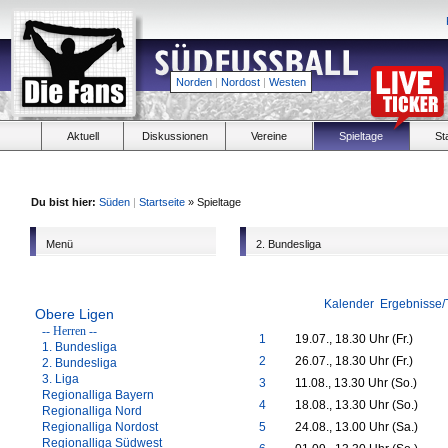
Norden
|
Nordost
|
Westen
Aktuell
Diskussionen
Vereine
Spieltage
St
Du bist hier:
Süden
|
Startseite
» Spieltage
Menü
2. Bundesliga
Kalender
Ergebnisse/
Obere Ligen
-- Herren --
1
19.07., 18.30 Uhr (Fr.)
1. Bundesliga
2
26.07., 18.30 Uhr (Fr.)
2. Bundesliga
3. Liga
3
11.08., 13.30 Uhr (So.)
Regionalliga Bayern
4
18.08., 13.30 Uhr (So.)
Regionalliga Nord
Regionalliga Nordost
5
24.08., 13.00 Uhr (Sa.)
Regionalliga Südwest