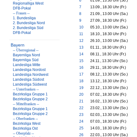
6
01.09., 13.30 Uhr (So.)
Regionalliga West
7
13.09., 18.30 Uhr (Fr.)
DFB-Pokal
-- Frauen --
8
21.09., 13.00 Uhr (Sa.)
1. Bundesliga
9
27.09., 18.30 Uhr (Fr.)
2. Bundesliga Nord
10
05.10., 13.00 Uhr (Sa.)
2. Bundesliga Süd
DFB-Pokal
11
18.10., 18.30 Uhr (Fr.)
12
26.10., 13.00 Uhr (Sa.)
Bayern
13
01.11., 18.30 Uhr (Fr.)
-- Überregional --
14
08.11., 18.30 Uhr (Fr.)
Bayernliga Nord
Bayernliga Süd
15
24.11., 13.30 Uhr (So.)
Landesliga Mitte
16
29.11., 18.30 Uhr (Fr.)
Landesliga Nordost
17
08.12., 13.30 Uhr (So.)
Landesliga Nordwest
Landesliga Südost
18
13.12., 18.30 Uhr (Fr.)
Landesliga Südwest
19
22.12., 13.30 Uhr (So.)
-- Unterfranken --
Bezirksliga Gruppe 1
20
07.02., 18.30 Uhr (Fr.)
Bezirksliga Gruppe 2
21
16.02., 13.30 Uhr (So.)
-- Mittelfranken --
22
23.02., 13.30 Uhr (So.)
Bezirksliga Gruppe 1
Bezirksliga Gruppe 2
23
02.03., 13.30 Uhr (So.)
-- Oberfranken --
24
07.03., 18.30 Uhr (Fr.)
Bezirksliga West
25
14.03., 18.30 Uhr (Fr.)
Bezirksliga Ost
-- Oberpfalz --
26
22.03., 13.00 Uhr (Sa.)