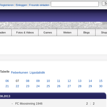
Registrieren
|
Einloggen
|
Freunde einladen
adien
Fotos & Videos
Games
Wetten
Blogs
Shop
/Tabelle
Fieberkurven
Ligastatistik
06
07
08
09
10
11
12
13
14
15
21
22
23
24
25
26
27
28
29
30
.08.2013
-
FC Moosinning 1946
2
:
2