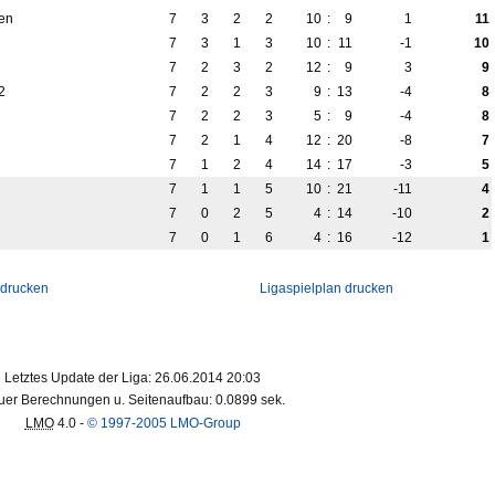
en
7
3
2
2
10
:
9
1
11
7
3
1
3
10
:
11
-1
10
7
2
3
2
12
:
9
3
9
2
7
2
2
3
9
:
13
-4
8
7
2
2
3
5
:
9
-4
8
7
2
1
4
12
:
20
-8
7
7
1
2
4
14
:
17
-3
5
7
1
1
5
10
:
21
-11
4
7
0
2
5
4
:
14
-10
2
7
0
1
6
4
:
16
-12
1
 drucken
Ligaspielplan drucken
Letztes Update der Liga: 26.06.2014 20:03
er Berechnungen u. Seitenaufbau: 0.0899 sek.
LMO
4.0 -
© 1997-2005 LMO-Group