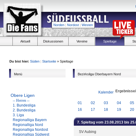
Norden
|
Nordost
|
Westen
Aktuell
Diskussionen
Vereine
Spieltage
St
Du bist hier:
Süden
|
Startseite
» Spieltage
Menü
Bezirksliga Oberbayern Nord
Ergebnisse
Kalender
Obere Ligen
-- Herren --
01
02
03
04
05
1. Bundesliga
16
17
18
19
20
2. Bundesliga
3. Liga
Regionalliga Bayern
7. Spieltag vom 23.08.2013 bis 25
Regionalliga Nord
Regionalliga Nordost
SV Aubing
Regionalliga Südwest