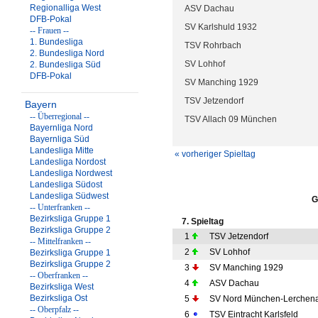
Regionalliga West
ASV Dachau
DFB-Pokal
SV Karlshuld 1932
-- Frauen --
1. Bundesliga
TSV Rohrbach
2. Bundesliga Nord
SV Lohhof
2. Bundesliga Süd
DFB-Pokal
SV Manching 1929
TSV Jetzendorf
Bayern
-- Überregional --
TSV Allach 09 München
Bayernliga Nord
Bayernliga Süd
Landesliga Mitte
« vorheriger Spieltag
Landesliga Nordost
Landesliga Nordwest
Landesliga Südost
Landesliga Südwest
G
-- Unterfranken --
Bezirksliga Gruppe 1
7. Spieltag
Bezirksliga Gruppe 2
1
TSV Jetzendorf
-- Mittelfranken --
2
SV Lohhof
Bezirksliga Gruppe 1
Bezirksliga Gruppe 2
3
SV Manching 1929
-- Oberfranken --
4
ASV Dachau
Bezirksliga West
Bezirksliga Ost
5
SV Nord München-Lerchen
-- Oberpfalz --
6
TSV Eintracht Karlsfeld