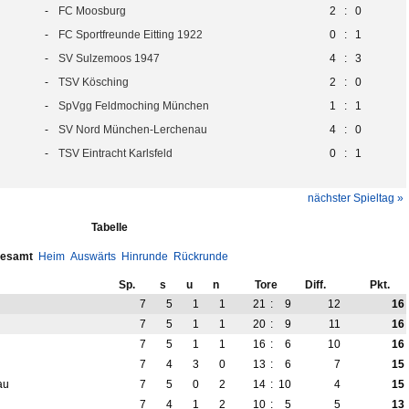
-
FC Moosburg
2
:
0
-
FC Sportfreunde Eitting 1922
0
:
1
-
SV Sulzemoos 1947
4
:
3
-
TSV Kösching
2
:
0
-
SpVgg Feldmoching München
1
:
1
-
SV Nord München-Lerchenau
4
:
0
-
TSV Eintracht Karlsfeld
0
:
1
nächster Spieltag »
Tabelle
esamt
Heim
Auswärts
Hinrunde
Rückrunde
Sp.
s
u
n
Tore
Diff.
Pkt.
7
5
1
1
21
:
9
12
16
7
5
1
1
20
:
9
11
16
7
5
1
1
16
:
6
10
16
7
4
3
0
13
:
6
7
15
au
7
5
0
2
14
:
10
4
15
7
4
1
2
10
:
5
5
13