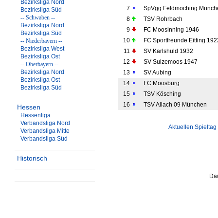
Bezirksliga Nord
7
SpVgg Feldmoching Münch
Bezirksliga Süd
-- Schwaben --
8
TSV Rohrbach
Bezirksliga Nord
9
FC Moosinning 1946
Bezirksliga Süd
10
FC Sportfreunde Eitting 192
-- Niederbayern --
Bezirksliga West
11
SV Karlshuld 1932
Bezirksliga Ost
12
SV Sulzemoos 1947
-- Oberbayern --
Bezirksliga Nord
13
SV Aubing
Bezirksliga Ost
14
FC Moosburg
Bezirksliga Süd
15
TSV Kösching
16
TSV Allach 09 München
Hessen
Hessenliga
Verbandsliga Nord
Aktuellen Spieltag
Verbandsliga Mitte
Verbandsliga Süd
Historisch
Dau