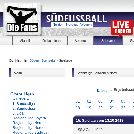
Norden
|
Nordost
|
Westen
Aktuell
Diskussionen
Vereine
Spieltage
St
Du bist hier:
Süden
|
Startseite
» Spieltage
Menü
Bezirksliga Schwaben Nord
Ergebnisse
Kalender
Obere Ligen
-- Herren --
01
02
03
04
05
1. Bundesliga
18
19
20
21
22
2. Bundesliga
3. Liga
Regionalliga Bayern
15. Spieltag vom 13.10.2013
Regionalliga Nord
Regionalliga Nordost
SSV Glött 1949
Regionalliga Südwest