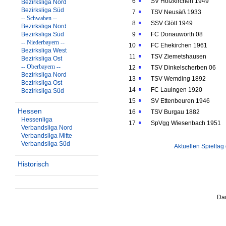
6
SV Holzkirchen 1949
Bezirksliga Nord
Bezirksliga Süd
7
TSV Neusäß 1933
-- Schwaben --
8
SSV Glött 1949
Bezirksliga Nord
Bezirksliga Süd
9
FC Donauwörth 08
-- Niederbayern --
10
FC Ehekirchen 1961
Bezirksliga West
11
TSV Ziemetshausen
Bezirksliga Ost
-- Oberbayern --
12
TSV Dinkelscherben 06
Bezirksliga Nord
13
TSV Wemding 1892
Bezirksliga Ost
14
FC Lauingen 1920
Bezirksliga Süd
15
SV Ettenbeuren 1946
Hessen
16
TSV Burgau 1882
Hessenliga
17
SpVgg Wiesenbach 1951
Verbandsliga Nord
Verbandsliga Mitte
Verbandsliga Süd
Aktuellen Spieltag
Historisch
Dau