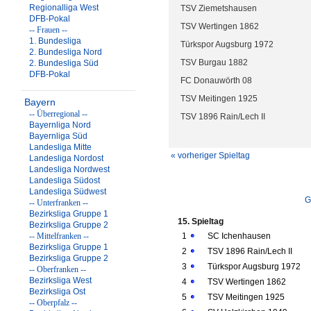
Regionalliga West
TSV Ziemetshausen
DFB-Pokal
TSV Wertingen 1862
-- Frauen --
1. Bundesliga
Türkspor Augsburg 1972
2. Bundesliga Nord
TSV Burgau 1882
2. Bundesliga Süd
DFB-Pokal
FC Donauwörth 08
TSV Meitingen 1925
Bayern
-- Überregional --
TSV 1896 Rain/Lech II
Bayernliga Nord
Bayernliga Süd
Landesliga Mitte
« vorheriger Spieltag
Landesliga Nordost
Landesliga Nordwest
Landesliga Südost
Landesliga Südwest
G
-- Unterfranken --
Bezirksliga Gruppe 1
15. Spieltag
Bezirksliga Gruppe 2
-- Mittelfranken --
1
SC Ichenhausen
Bezirksliga Gruppe 1
2
TSV 1896 Rain/Lech II
Bezirksliga Gruppe 2
3
Türkspor Augsburg 1972
-- Oberfranken --
Bezirksliga West
4
TSV Wertingen 1862
Bezirksliga Ost
5
TSV Meitingen 1925
-- Oberpfalz --