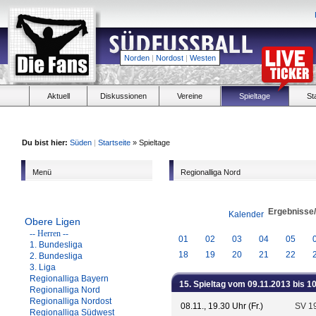
Norden
|
Nordost
|
Westen
Aktuell
Diskussionen
Vereine
Spieltage
St
Du bist hier:
Süden
|
Startseite
» Spieltage
Menü
Regionalliga Nord
Ergebnisse
Kalender
Obere Ligen
-- Herren --
01
02
03
04
05
1. Bundesliga
18
19
20
21
22
2. Bundesliga
3. Liga
Regionalliga Bayern
15. Spieltag vom 09.11.2013 bis 1
Regionalliga Nord
Regionalliga Nordost
08.11., 19.30 Uhr (Fr.)
SV 1
Regionalliga Südwest