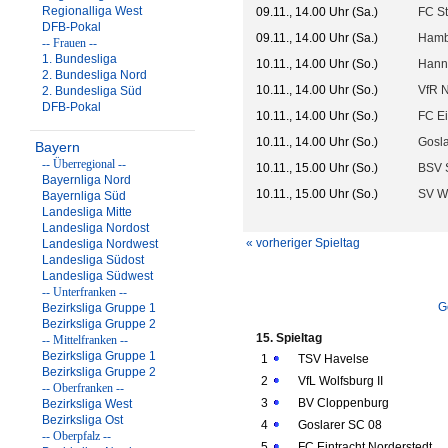
Regionalliga West
09.11., 14.00 Uhr (Sa.)
FC St.
DFB-Pokal
09.11., 14.00 Uhr (Sa.)
Hambu
-- Frauen --
1. Bundesliga
10.11., 14.00 Uhr (So.)
Hanno
2. Bundesliga Nord
10.11., 14.00 Uhr (So.)
VfR 
2. Bundesliga Süd
DFB-Pokal
10.11., 14.00 Uhr (So.)
FC Ei
10.11., 14.00 Uhr (So.)
Gosla
Bayern
-- Überregional --
10.11., 15.00 Uhr (So.)
BSV 
Bayernliga Nord
10.11., 15.00 Uhr (So.)
SV W
Bayernliga Süd
Landesliga Mitte
Landesliga Nordost
« vorheriger Spieltag
Landesliga Nordwest
Landesliga Südost
Landesliga Südwest
-- Unterfranken --
G
Bezirksliga Gruppe 1
Bezirksliga Gruppe 2
15. Spieltag
-- Mittelfranken --
Bezirksliga Gruppe 1
1
TSV Havelse
Bezirksliga Gruppe 2
2
VfL Wolfsburg II
-- Oberfranken --
3
BV Cloppenburg
Bezirksliga West
Bezirksliga Ost
4
Goslarer SC 08
-- Oberpfalz --
5
FC Eintracht Norderstedt