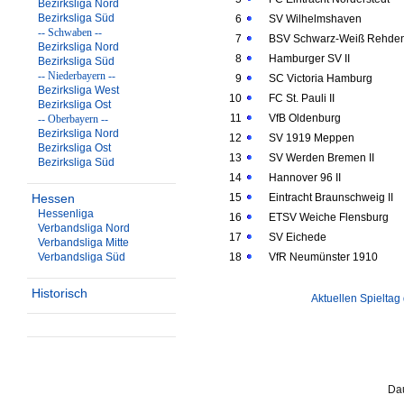
Bezirksliga Nord
Bezirksliga Süd
6
SV Wilhelmshaven
-- Schwaben --
7
BSV Schwarz-Weiß Rehde
Bezirksliga Nord
8
Hamburger SV II
Bezirksliga Süd
-- Niederbayern --
9
SC Victoria Hamburg
Bezirksliga West
10
FC St. Pauli II
Bezirksliga Ost
11
VfB Oldenburg
-- Oberbayern --
Bezirksliga Nord
12
SV 1919 Meppen
Bezirksliga Ost
13
SV Werden Bremen II
Bezirksliga Süd
14
Hannover 96 II
Hessen
15
Eintracht Braunschweig II
Hessenliga
16
ETSV Weiche Flensburg
Verbandsliga Nord
17
SV Eichede
Verbandsliga Mitte
Verbandsliga Süd
18
VfR Neumünster 1910
Historisch
Aktuellen Spieltag
Dau