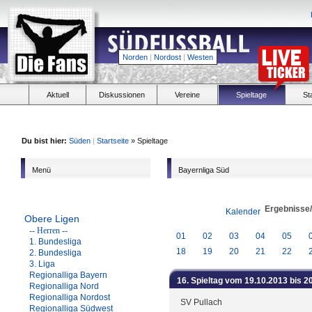
Norden
|
Nordost
|
Westen
Aktuell
Diskussionen
Vereine
Spieltage
St
Du bist hier:
Süden
|
Startseite
» Spieltage
Menü
Bayernliga Süd
Ergebnisse
Kalender
Obere Ligen
-- Herren --
01
02
03
04
05
1. Bundesliga
18
19
20
21
22
2. Bundesliga
3. Liga
Regionalliga Bayern
16. Spieltag vom 19.10.2013 bis 2
Regionalliga Nord
Regionalliga Nordost
SV Pullach
Regionalliga Südwest