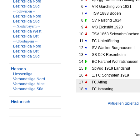
Bezirksliga Nord
Bezirksliga Süd
6
VfR Garching von 1921
-- Schwaben --
7
TSV 1883 Bogen
Bezirksliga Nord
8
SV Raisting 1924
Bezirksliga Süd
-- Niederbayern --
9
VfB Eichstätt 1920
Bezirksliga West
10
TSV 1863 Schwabmünchen
Bezirksliga Ost
11
FC Unterföhring
-- Oberbayern --
Bezirksliga Nord
12
SV Wacker Burghausen II
Bezirksliga Ost
13
SB DJK Rosenheim
Bezirksliga Süd
14
BC Farchet Wolfratshausen
Hessen
15
SpVgg 1919 Landshut
Hessenliga
16
1. FC Sonthofen 1919
Verbandsliga Nord
17
FC Affing
Verbandsliga Mitte
Verbandsliga Süd
18
FC Ismaning
Historisch
Aktuellen Spieltag
Dau