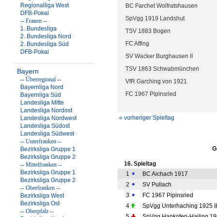
Regionalliga West
BC Farchet Wolfratshausen
DFB-Pokal
SpVgg 1919 Landshut
-- Frauen --
1. Bundesliga
TSV 1883 Bogen
2. Bundesliga Nord
FC Affing
2. Bundesliga Süd
DFB-Pokal
SV Wacker Burghausen II
TSV 1863 Schwabmünchen
Bayern
-- Überregional --
VfR Garching von 1921
Bayernliga Nord
FC 1967 Pipinsried
Bayernliga Süd
Landesliga Mitte
Landesliga Nordost
« vorheriger Spieltag
Landesliga Nordwest
Landesliga Südost
Landesliga Südwest
-- Unterfranken --
G
Bezirksliga Gruppe 1
Bezirksliga Gruppe 2
16. Spieltag
-- Mittelfranken --
Bezirksliga Gruppe 1
1
BC Aichach 1917
Bezirksliga Gruppe 2
2
SV Pullach
-- Oberfranken --
3
FC 1967 Pipinsried
Bezirksliga West
Bezirksliga Ost
4
SpVgg Unterhaching 1925 II
-- Oberpfalz --
5
SpVgg Hankofen-Hailing 1