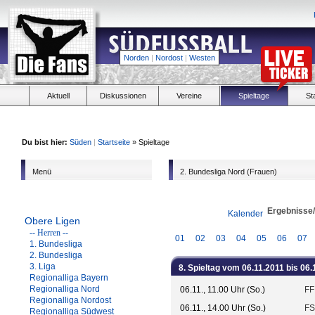
Norden
|
Nordost
|
Westen
Aktuell
Diskussionen
Vereine
Spieltage
St
Du bist hier:
Süden
|
Startseite
» Spieltage
Menü
2. Bundesliga Nord (Frauen)
Ergebnisse
Kalender
Obere Ligen
-- Herren --
01
02
03
04
05
06
07
1. Bundesliga
2. Bundesliga
3. Liga
8. Spieltag vom 06.11.2011 bis 06.
Regionalliga Bayern
Regionalliga Nord
06.11., 11.00 Uhr (So.)
FF
Regionalliga Nordost
06.11., 14.00 Uhr (So.)
FS
Regionalliga Südwest