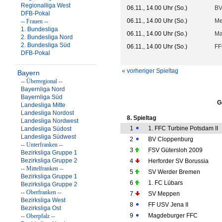
Regionalliga West
06.11., 14.00 Uhr (So.)
BV
DFB-Pokal
06.11., 14.00 Uhr (So.)
Me
-- Frauen --
1. Bundesliga
06.11., 14.00 Uhr (So.)
Ma
2. Bundesliga Nord
2. Bundesliga Süd
06.11., 14.00 Uhr (So.)
FF
DFB-Pokal
« vorheriger Spieltag
Bayern
-- Überregional --
Bayernliga Nord
Bayernliga Süd
G
Landesliga Mitte
Landesliga Nordost
8. Spieltag
Landesliga Nordwest
1
1. FFC Turbine Potsdam II
Landesliga Südost
Landesliga Südwest
2
BV Cloppenburg
-- Unterfranken --
3
FSV Gütersloh 2009
Bezirksliga Gruppe 1
Bezirksliga Gruppe 2
4
Herforder SV Borussia
-- Mittelfranken --
5
SV Werder Bremen
Bezirksliga Gruppe 1
6
1. FC Lübars
Bezirksliga Gruppe 2
-- Oberfranken --
7
SV Meppen
Bezirksliga West
8
FF USV Jena II
Bezirksliga Ost
9
Magdeburger FFC
-- Oberpfalz --