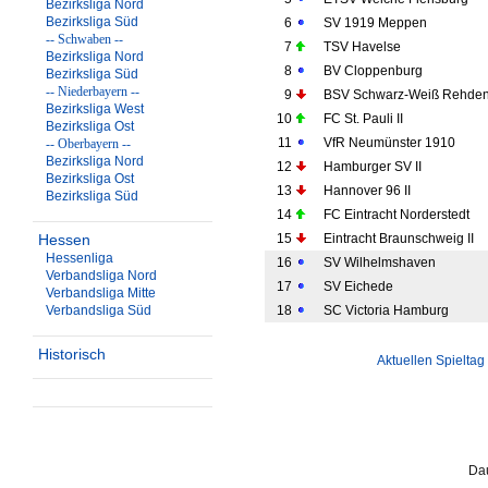
Bezirksliga Nord
Bezirksliga Süd
6
SV 1919 Meppen
-- Schwaben --
7
TSV Havelse
Bezirksliga Nord
8
BV Cloppenburg
Bezirksliga Süd
-- Niederbayern --
9
BSV Schwarz-Weiß Rehde
Bezirksliga West
10
FC St. Pauli II
Bezirksliga Ost
11
VfR Neumünster 1910
-- Oberbayern --
Bezirksliga Nord
12
Hamburger SV II
Bezirksliga Ost
13
Hannover 96 II
Bezirksliga Süd
14
FC Eintracht Norderstedt
Hessen
15
Eintracht Braunschweig II
Hessenliga
16
SV Wilhelmshaven
Verbandsliga Nord
17
SV Eichede
Verbandsliga Mitte
Verbandsliga Süd
18
SC Victoria Hamburg
Historisch
Aktuellen Spieltag
Dau