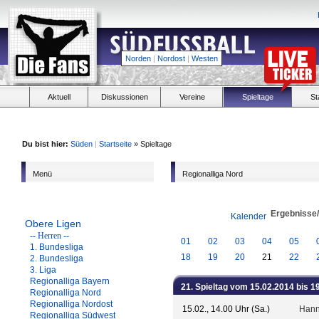
Norden
|
Nordost
|
Westen
Aktuell
Diskussionen
Vereine
Spieltage
St
Du bist hier:
Süden
|
Startseite
» Spieltage
Menü
Regionalliga Nord
Ergebnisse
Kalender
Obere Ligen
-- Herren --
01
02
03
04
05
1. Bundesliga
18
19
20
21
22
2. Bundesliga
3. Liga
Regionalliga Bayern
21. Spieltag vom 15.02.2014 bis 1
Regionalliga Nord
Regionalliga Nordost
15.02., 14.00 Uhr (Sa.)
Hann
Regionalliga Südwest