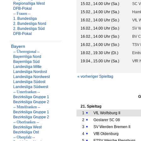
Regionalliga West
15.02., 14.00 Uhr (Sa.)
SC V
DFB-Pokal
15.02., 14.00 Uhr (Sa.)
Hamb
-- Frauen --
1. Bundesliga
16.02., 14.00 Uhr (So.)
VfL W
2. Bundesliga Nord
16.02., 14.00 Uhr (So.)
SV W
2. Bundesliga Süd
DFB-Pokal
16.02., 14.00 Uhr (So.)
BV C
16.02., 14.00 Uhr (So.)
TSV 
Bayern
-- Überregional --
18.02., 19.30 Uhr (Di.)
Eintr
Bayernliga Nord
19.04., 15.00 Uhr (Sa.)
VfR 
Bayernliga Süd
Landesliga Mitte
Landesliga Nordost
« vorheriger Spieltag
Landesliga Nordwest
Landesliga Südost
Landesliga Südwest
-- Unterfranken --
G
Bezirksliga Gruppe 1
Bezirksliga Gruppe 2
21. Spieltag
-- Mittelfranken --
Bezirksliga Gruppe 1
1
VfL Wolfsburg II
Bezirksliga Gruppe 2
2
Goslarer SC 08
-- Oberfranken --
3
SV Werden Bremen II
Bezirksliga West
Bezirksliga Ost
4
VfB Oldenburg
-- Oberpfalz --
5
ETSV Weiche Flensburg