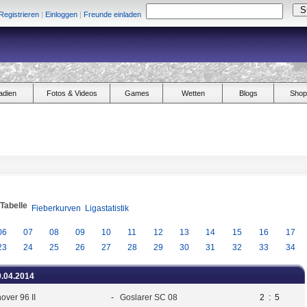
Registrieren
|
Einloggen
|
Freunde einladen
adien
Fotos & Videos
Games
Wetten
Blogs
Shop
/Tabelle
Fieberkurven
Ligastatistik
06
07
08
09
10
11
12
13
14
15
16
17
23
24
25
26
27
28
29
30
31
32
33
34
9.04.2014
over 96 II
-
Goslarer SC 08
2
:
5