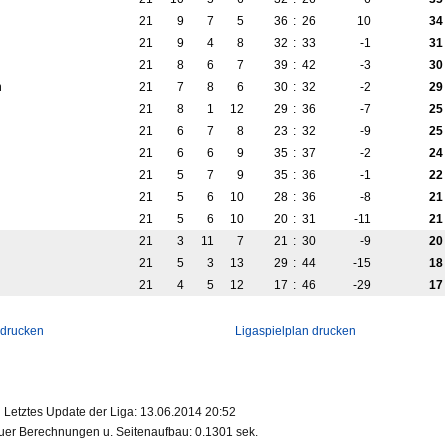
21
9
7
5
36
:
26
10
34
21
9
4
8
32
:
33
-1
31
21
8
6
7
39
:
42
-3
30
n
21
7
8
6
30
:
32
-2
29
21
8
1
12
29
:
36
-7
25
21
6
7
8
23
:
32
-9
25
21
6
6
9
35
:
37
-2
24
21
5
7
9
35
:
36
-1
22
21
5
6
10
28
:
36
-8
21
21
5
6
10
20
:
31
-11
21
21
3
11
7
21
:
30
-9
20
21
5
3
13
29
:
44
-15
18
21
4
5
12
17
:
46
-29
17
 drucken
Ligaspielplan drucken
Letztes Update der Liga: 13.06.2014 20:52
er Berechnungen u. Seitenaufbau: 0.1301 sek.