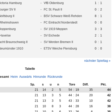
ictoria Hamburg
-
VfB Oldenburg
1
:
1
urger SV II
-
FC St. Pauli II
0
:
2
olfsburg II
-
BSV Schwarz-Weiß Rehden
8
:
1
ilhelmshaven
-
FC Eintracht Norderstedt
0
:
0
loppenburg
-
SV 1919 Meppen
3
:
3
Havelse
-
SV Eichede
2
:
1
acht Braunschweig II
-
SV Werden Bremen II
0
:
1
Neumünster 1910
-
ETSV Weiche Flensburg
0
:
0
nächster Spieltag »
Tabelle
esamt
Heim
Auswärts
Hinrunde
Rückrunde
Sp.
s
u
n
Tore
Diff.
Pkt.
21
14
2
5
54
:
19
35
44
21
13
3
5
44
:
24
20
42
21
13
3
5
43
:
33
10
42
21
10
8
3
44
:
28
16
38
21
10
5
6
32
:
26
6
35