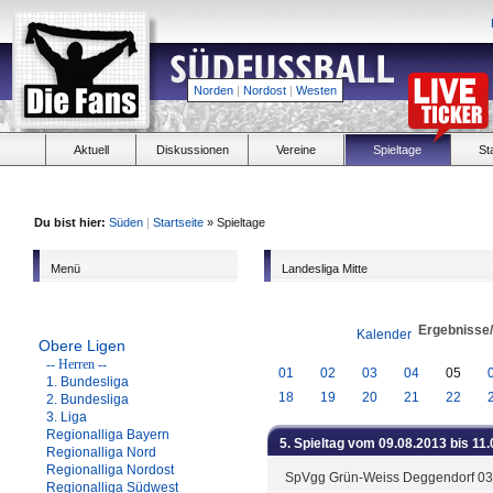
Norden
|
Nordost
|
Westen
Aktuell
Diskussionen
Vereine
Spieltage
St
Du bist hier:
Süden
|
Startseite
» Spieltage
Menü
Landesliga Mitte
Ergebnisse
Kalender
Obere Ligen
-- Herren --
01
02
03
04
05
1. Bundesliga
18
19
20
21
22
2. Bundesliga
3. Liga
Regionalliga Bayern
5. Spieltag vom 09.08.2013 bis 11
Regionalliga Nord
Regionalliga Nordost
SpVgg Grün-Weiss Deggendorf 03
Regionalliga Südwest