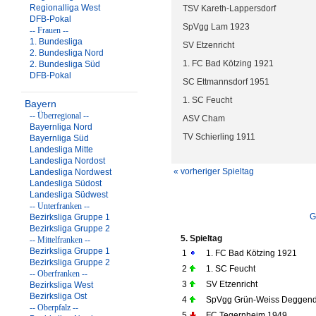
Regionalliga West
TSV Kareth-Lappersdorf
DFB-Pokal
SpVgg Lam 1923
-- Frauen --
1. Bundesliga
SV Etzenricht
2. Bundesliga Nord
1. FC Bad Kötzing 1921
2. Bundesliga Süd
DFB-Pokal
SC Ettmannsdorf 1951
1. SC Feucht
Bayern
-- Überregional --
ASV Cham
Bayernliga Nord
TV Schierling 1911
Bayernliga Süd
Landesliga Mitte
Landesliga Nordost
« vorheriger Spieltag
Landesliga Nordwest
Landesliga Südost
Landesliga Südwest
-- Unterfranken --
G
Bezirksliga Gruppe 1
Bezirksliga Gruppe 2
5. Spieltag
-- Mittelfranken --
Bezirksliga Gruppe 1
1
1. FC Bad Kötzing 1921
Bezirksliga Gruppe 2
2
1. SC Feucht
-- Oberfranken --
3
SV Etzenricht
Bezirksliga West
Bezirksliga Ost
4
SpVgg Grün-Weiss Deggend
-- Oberpfalz --
5
FC Tegernheim 1949