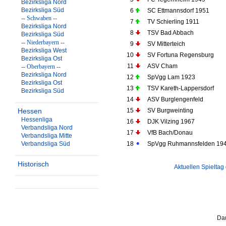
Bezirksliga Nord
Bezirksliga Süd
6
SC Ettmannsdorf 1951
-- Schwaben --
7
TV Schierling 1911
Bezirksliga Nord
8
TSV Bad Abbach
Bezirksliga Süd
-- Niederbayern --
9
SV Mitterteich
Bezirksliga West
10
SV Fortuna Regensburg
Bezirksliga Ost
11
ASV Cham
-- Oberbayern --
Bezirksliga Nord
12
SpVgg Lam 1923
Bezirksliga Ost
13
TSV Kareth-Lappersdorf
Bezirksliga Süd
14
ASV Burglengenfeld
Hessen
15
SV Burgweinting
Hessenliga
16
DJK Vilzing 1967
Verbandsliga Nord
17
VfB Bach/Donau
Verbandsliga Mitte
Verbandsliga Süd
18
SpVgg Ruhmannsfelden 19
Historisch
Aktuellen Spieltag
Dau