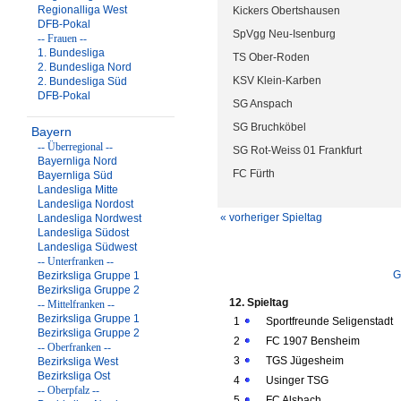
Regionalliga West
Kickers Obertshausen
DFB-Pokal
SpVgg Neu-Isenburg
-- Frauen --
1. Bundesliga
TS Ober-Roden
2. Bundesliga Nord
KSV Klein-Karben
2. Bundesliga Süd
DFB-Pokal
SG Anspach
SG Bruchköbel
Bayern
-- Überregional --
SG Rot-Weiss 01 Frankfurt
Bayernliga Nord
FC Fürth
Bayernliga Süd
Landesliga Mitte
Landesliga Nordost
« vorheriger Spieltag
Landesliga Nordwest
Landesliga Südost
Landesliga Südwest
-- Unterfranken --
G
Bezirksliga Gruppe 1
Bezirksliga Gruppe 2
12. Spieltag
-- Mittelfranken --
Bezirksliga Gruppe 1
1
Sportfreunde Seligenstadt
Bezirksliga Gruppe 2
2
FC 1907 Bensheim
-- Oberfranken --
3
TGS Jügesheim
Bezirksliga West
Bezirksliga Ost
4
Usinger TSG
-- Oberpfalz --
5
FC Alsbach