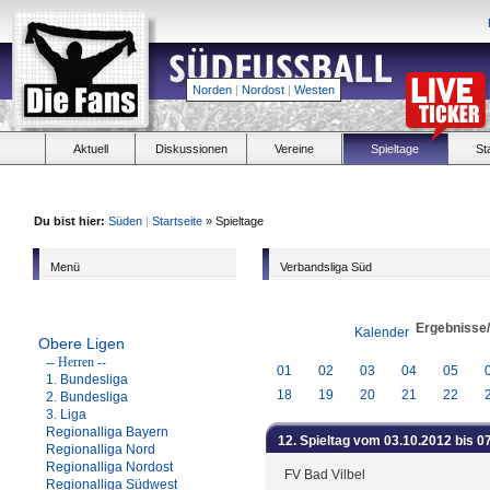
Norden
|
Nordost
|
Westen
Aktuell
Diskussionen
Vereine
Spieltage
St
Du bist hier:
Süden
|
Startseite
» Spieltage
Menü
Verbandsliga Süd
Ergebnisse
Kalender
Obere Ligen
-- Herren --
01
02
03
04
05
1. Bundesliga
18
19
20
21
22
2. Bundesliga
3. Liga
Regionalliga Bayern
12. Spieltag vom 03.10.2012 bis 0
Regionalliga Nord
Regionalliga Nordost
FV Bad Vilbel
Regionalliga Südwest