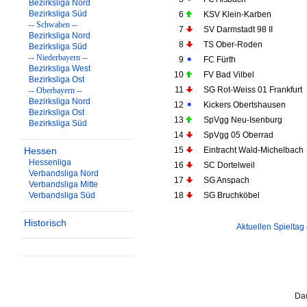
Bezirksliga Nord
Bezirksliga Süd
6
KSV Klein-Karben
-- Schwaben --
7
SV Darmstadt 98 II
Bezirksliga Nord
8
TS Ober-Roden
Bezirksliga Süd
-- Niederbayern --
9
FC Fürth
Bezirksliga West
10
FV Bad Vilbel
Bezirksliga Ost
11
SG Rot-Weiss 01 Frankfurt
-- Oberbayern --
Bezirksliga Nord
12
Kickers Obertshausen
Bezirksliga Ost
13
SpVgg Neu-Isenburg
Bezirksliga Süd
14
SpVgg 05 Oberrad
Hessen
15
Eintracht Wald-Michelbach
Hessenliga
16
SC Dortelweil
Verbandsliga Nord
17
SG Anspach
Verbandsliga Mitte
Verbandsliga Süd
18
SG Bruchköbel
Historisch
Aktuellen Spieltag
Dau