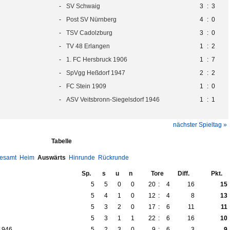
-
SV Schwaig
3
:
3
-
Post SV Nürnberg
4
:
0
-
TSV Cadolzburg
3
:
0
-
TV 48 Erlangen
1
:
2
-
1. FC Hersbruck 1906
1
:
7
-
SpVgg Heßdorf 1947
2
:
2
-
FC Stein 1909
1
:
0
-
ASV Veitsbronn-Siegelsdorf 1946
1
:
1
nächster Spieltag »
Tabelle
esamt
Heim
Auswärts
Hinrunde
Rückrunde
Sp.
s
u
n
Tore
Diff.
Pkt.
5
5
0
0
20
:
4
16
15
5
4
1
0
12
:
4
8
13
5
3
2
0
17
:
6
11
11
5
3
1
1
22
:
6
16
10
 1946
5
2
3
0
9
:
6
3
9