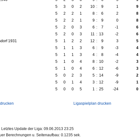
5
3
0
2
10
:
9
1
9
5
2
2
1
8
:
6
2
8
5
2
2
1
9
:
9
0
8
5
2
0
3
6
:
7
-1
6
5
2
0
3
11
:
13
-2
6
dorf 1931
5
1
2
2
12
:
9
3
5
5
1
1
3
6
:
9
-3
4
5
1
1
3
4
:
8
-4
4
5
1
0
4
8
:
10
-2
3
5
1
0
4
6
:
12
-6
3
5
0
2
3
5
:
14
-9
2
5
0
1
4
3
:
12
-9
1
5
0
0
5
1
:
25
-24
0
 drucken
Ligaspielplan drucken
Letztes Update der Liga: 09.06.2013 23:25
er Berechnungen u. Seitenaufbau: 0.1235 sek.