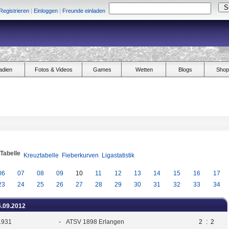
Registrieren
|
Einloggen
|
Freunde einladen
adien
Fotos & Videos
Games
Wetten
Blogs
Shop
/Tabelle
Kreuztabelle
Fieberkurven
Ligastatistik
06
07
08
09
10
11
12
13
14
15
16
17
23
24
25
26
27
28
29
30
31
32
33
34
6.09.2012
1931
-
ATSV 1898 Erlangen
2
:
2