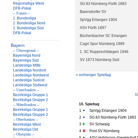
Regionalliga West
SG 83 Nürnberg-Fürth 1883
DFB-Pokal
Baiersdorfer SV
-- Frauen --
1. Bundesliga
SpVgg Erlangen 1904
2. Bundesliga Nord
ASV Fürth 1897
2. Bundesliga Süd
DFB-Pokal
Büchenbacher SC Erlangen
Cagri Spor Nürnberg 1989
Bayern
-- Überregional --
1. SC Rupprechtstegen 1946
Bayernliga Nord
SV 1873 Nürnberg-Süd
Bayernliga Süd
Landesliga Mitte
Landesliga Nordost
« vorheriger Spieltag
Landesliga Nordwest
Landesliga Südost
Landesliga Südwest
-- Unterfranken --
G
Bezirksliga Gruppe 1
Bezirksliga Gruppe 2
10. Spieltag
-- Mittelfranken --
Bezirksliga Gruppe 1
1
SpVgg Erlangen 1904
Bezirksliga Gruppe 2
2
SG 83 Nürnberg-Fürth 1883
-- Oberfranken --
3
SV Schwaig
Bezirksliga West
Bezirksliga Ost
4
Post SV Nürnberg
-- Oberpfalz --
5
ASV Veitsbronn-Siegelsdorf