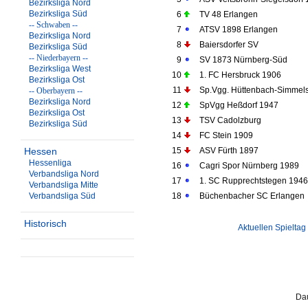
Bezirksliga Nord
Bezirksliga Süd
6
TV 48 Erlangen
-- Schwaben --
7
ATSV 1898 Erlangen
Bezirksliga Nord
8
Baiersdorfer SV
Bezirksliga Süd
-- Niederbayern --
9
SV 1873 Nürnberg-Süd
Bezirksliga West
10
1. FC Hersbruck 1906
Bezirksliga Ost
11
Sp.Vgg. Hüttenbach-Simmels
-- Oberbayern --
Bezirksliga Nord
12
SpVgg Heßdorf 1947
Bezirksliga Ost
13
TSV Cadolzburg
Bezirksliga Süd
14
FC Stein 1909
Hessen
15
ASV Fürth 1897
Hessenliga
16
Cagri Spor Nürnberg 1989
Verbandsliga Nord
17
1. SC Rupprechtstegen 1946
Verbandsliga Mitte
Verbandsliga Süd
18
Büchenbacher SC Erlangen
Historisch
Aktuellen Spieltag
Dau