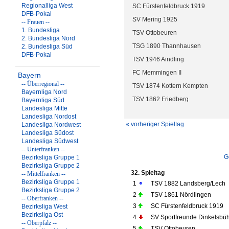
Regionalliga West
SC Fürstenfeldbruck 1919
DFB-Pokal
SV Mering 1925
-- Frauen --
1. Bundesliga
TSV Ottobeuren
2. Bundesliga Nord
TSG 1890 Thannhausen
2. Bundesliga Süd
DFB-Pokal
TSV 1946 Aindling
FC Memmingen II
Bayern
-- Überregional --
TSV 1874 Kottern Kempten
Bayernliga Nord
TSV 1862 Friedberg
Bayernliga Süd
Landesliga Mitte
Landesliga Nordost
« vorheriger Spieltag
Landesliga Nordwest
Landesliga Südost
Landesliga Südwest
-- Unterfranken --
G
Bezirksliga Gruppe 1
Bezirksliga Gruppe 2
32. Spieltag
-- Mittelfranken --
Bezirksliga Gruppe 1
1
TSV 1882 Landsberg/Lech
Bezirksliga Gruppe 2
2
TSV 1861 Nördlingen
-- Oberfranken --
3
SC Fürstenfeldbruck 1919
Bezirksliga West
Bezirksliga Ost
4
SV Sportfreunde Dinkelsbüh
-- Oberpfalz --
5
TSV Ottobeuren