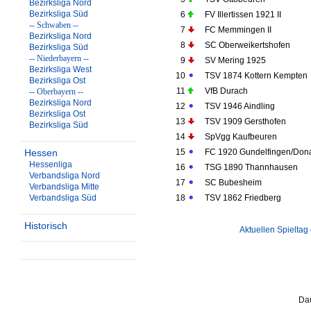
Bezirksliga Nord
Bezirksliga Süd
6
FV Illertissen 1921 II
-- Schwaben --
7
FC Memmingen II
Bezirksliga Nord
8
SC Oberweikertshofen
Bezirksliga Süd
-- Niederbayern --
9
SV Mering 1925
Bezirksliga West
10
TSV 1874 Kottern Kempten
Bezirksliga Ost
11
VfB Durach
-- Oberbayern --
Bezirksliga Nord
12
TSV 1946 Aindling
Bezirksliga Ost
13
TSV 1909 Gersthofen
Bezirksliga Süd
14
SpVgg Kaufbeuren
Hessen
15
FC 1920 Gundelfingen/Don
Hessenliga
16
TSG 1890 Thannhausen
Verbandsliga Nord
17
SC Bubesheim
Verbandsliga Mitte
Verbandsliga Süd
18
TSV 1862 Friedberg
Historisch
Aktuellen Spieltag
Dau