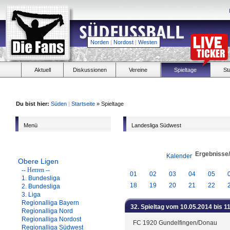
Norden
|
Nordost
|
Westen
Aktuell
Diskussionen
Vereine
Spieltage
St
Du bist hier:
Süden
|
Startseite
» Spieltage
Menü
Landesliga Südwest
Ergebnisse
Kalender
Obere Ligen
-- Herren --
01
02
03
04
05
1. Bundesliga
18
19
20
21
22
2. Bundesliga
3. Liga
Regionalliga Bayern
32. Spieltag vom 10.05.2014 bis 1
Regionalliga Nord
Regionalliga Nordost
FC 1920 Gundelfingen/Donau
Regionalliga Südwest