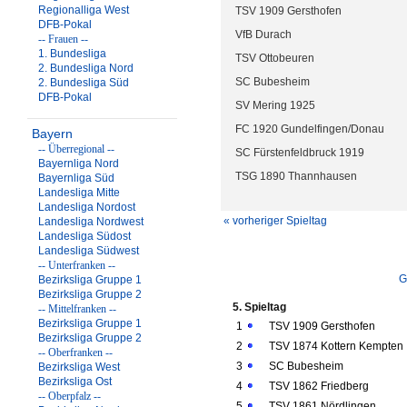
Regionalliga West
TSV 1909 Gersthofen
DFB-Pokal
VfB Durach
-- Frauen --
1. Bundesliga
TSV Ottobeuren
2. Bundesliga Nord
SC Bubesheim
2. Bundesliga Süd
DFB-Pokal
SV Mering 1925
FC 1920 Gundelfingen/Donau
Bayern
-- Überregional --
SC Fürstenfeldbruck 1919
Bayernliga Nord
TSG 1890 Thannhausen
Bayernliga Süd
Landesliga Mitte
Landesliga Nordost
« vorheriger Spieltag
Landesliga Nordwest
Landesliga Südost
Landesliga Südwest
-- Unterfranken --
G
Bezirksliga Gruppe 1
Bezirksliga Gruppe 2
5. Spieltag
-- Mittelfranken --
Bezirksliga Gruppe 1
1
TSV 1909 Gersthofen
Bezirksliga Gruppe 2
2
TSV 1874 Kottern Kempten
-- Oberfranken --
3
SC Bubesheim
Bezirksliga West
Bezirksliga Ost
4
TSV 1862 Friedberg
-- Oberpfalz --
5
TSV 1861 Nördlingen