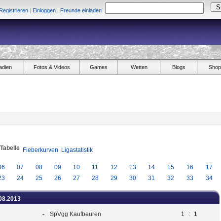
Registrieren
|
Einloggen
|
Freunde einladen
adien
Fotos & Videos
Games
Wetten
Blogs
Shop
/Tabelle
Fieberkurven
Ligastatistik
06
07
08
09
10
11
12
13
14
15
16
17
23
24
25
26
27
28
29
30
31
32
33
34
.08.2013
-
SpVgg Kaufbeuren
1
:
1