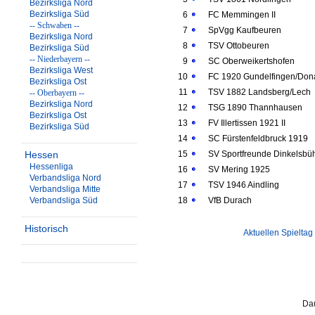
Bezirksliga Nord
Bezirksliga Süd
6
FC Memmingen II
-- Schwaben --
7
SpVgg Kaufbeuren
Bezirksliga Nord
8
TSV Ottobeuren
Bezirksliga Süd
-- Niederbayern --
9
SC Oberweikertshofen
Bezirksliga West
10
FC 1920 Gundelfingen/Don
Bezirksliga Ost
11
TSV 1882 Landsberg/Lech
-- Oberbayern --
Bezirksliga Nord
12
TSG 1890 Thannhausen
Bezirksliga Ost
13
FV Illertissen 1921 II
Bezirksliga Süd
14
SC Fürstenfeldbruck 1919
Hessen
15
SV Sportfreunde Dinkelsbü
Hessenliga
16
SV Mering 1925
Verbandsliga Nord
17
TSV 1946 Aindling
Verbandsliga Mitte
Verbandsliga Süd
18
VfB Durach
Historisch
Aktuellen Spieltag
Dau