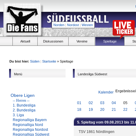
Norden
|
Nordost
|
Westen
Aktuell
Diskussionen
Vereine
Spieltage
St
Du bist hier:
Süden
|
Startseite
» Spieltage
Menü
Landesliga Südwest
Ergebnisse
Kalender
Obere Ligen
-- Herren --
01
02
03
04
05
1. Bundesliga
18
19
20
21
22
2. Bundesliga
3. Liga
Regionalliga Bayern
5. Spieltag vom 09.08.2013 bis 11
Regionalliga Nord
Regionalliga Nordost
TSV 1861 Nördlingen
Regionalliga Südwest