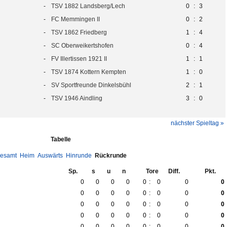
-
TSV 1882 Landsberg/Lech
0
:
3
-
FC Memmingen II
0
:
2
-
TSV 1862 Friedberg
1
:
4
-
SC Oberweikertshofen
0
:
4
-
FV Illertissen 1921 II
1
:
1
-
TSV 1874 Kottern Kempten
1
:
0
-
SV Sportfreunde Dinkelsbühl
2
:
1
-
TSV 1946 Aindling
3
:
0
nächster Spieltag »
Tabelle
esamt
Heim
Auswärts
Hinrunde
Rückrunde
Sp.
s
u
n
Tore
Diff.
Pkt.
0
0
0
0
0
:
0
0
0
0
0
0
0
0
:
0
0
0
0
0
0
0
0
:
0
0
0
0
0
0
0
0
:
0
0
0
0
0
0
0
0
:
0
0
0