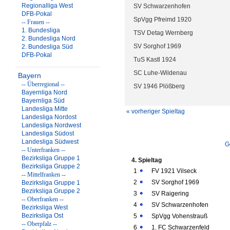
Regionalliga West
SV Schwarzenhofen
DFB-Pokal
SpVgg Pfreimd 1920
-- Frauen --
1. Bundesliga
TSV Detag Wernberg
2. Bundesliga Nord
SV Sorghof 1969
2. Bundesliga Süd
DFB-Pokal
TuS Kastl 1924
SC Luhe-Wildenau
Bayern
-- Überregional --
SV 1946 Plößberg
Bayernliga Nord
Bayernliga Süd
Landesliga Mitte
« vorheriger Spieltag
Landesliga Nordost
Landesliga Nordwest
Landesliga Südost
Landesliga Südwest
G
-- Unterfranken --
Bezirksliga Gruppe 1
4. Spieltag
Bezirksliga Gruppe 2
1
FV 1921 Vilseck
-- Mittelfranken --
2
SV Sorghof 1969
Bezirksliga Gruppe 1
Bezirksliga Gruppe 2
3
SV Raigering
-- Oberfranken --
4
SV Schwarzenhofen
Bezirksliga West
Bezirksliga Ost
5
SpVgg Vohenstrauß
-- Oberpfalz --
6
1. FC Schwarzenfeld