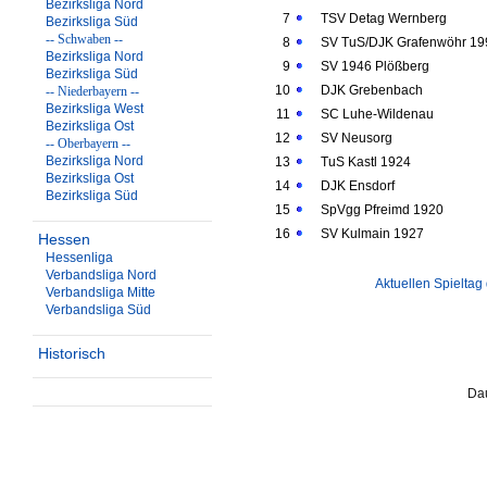
Bezirksliga Nord
7
TSV Detag Wernberg
Bezirksliga Süd
-- Schwaben --
8
SV TuS/DJK Grafenwöhr 19
Bezirksliga Nord
9
SV 1946 Plößberg
Bezirksliga Süd
10
DJK Grebenbach
-- Niederbayern --
Bezirksliga West
11
SC Luhe-Wildenau
Bezirksliga Ost
12
SV Neusorg
-- Oberbayern --
Bezirksliga Nord
13
TuS Kastl 1924
Bezirksliga Ost
14
DJK Ensdorf
Bezirksliga Süd
15
SpVgg Pfreimd 1920
16
SV Kulmain 1927
Hessen
Hessenliga
Verbandsliga Nord
Aktuellen Spieltag
Verbandsliga Mitte
Verbandsliga Süd
Historisch
Dau