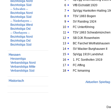
Bezirksliga Nord
Bezirksliga Süd
6
VfB Eichstätt 1920
-- Schwaben --
7
SpVgg Hankofen-Hailing 1
Bezirksliga Nord
8
TSV 1883 Bogen
Bezirksliga Süd
-- Niederbayern --
9
SV Raisting 1924
Bezirksliga West
10
FC Unterföhring
Bezirksliga Ost
11
TSV 1863 Schwabmünchen
-- Oberbayern --
Bezirksliga Nord
12
SB DJK Rosenheim
Bezirksliga Ost
13
BC Farchet Wolfratshausen
Bezirksliga Süd
14
SV Wacker Burghausen II
Hessen
15
SpVgg 1919 Landshut
Hessenliga
16
1. FC Sonthofen 1919
Verbandsliga Nord
17
FC Affing
Verbandsliga Mitte
Verbandsliga Süd
18
FC Ismaning
Historisch
Aktuellen Spieltag
Dau