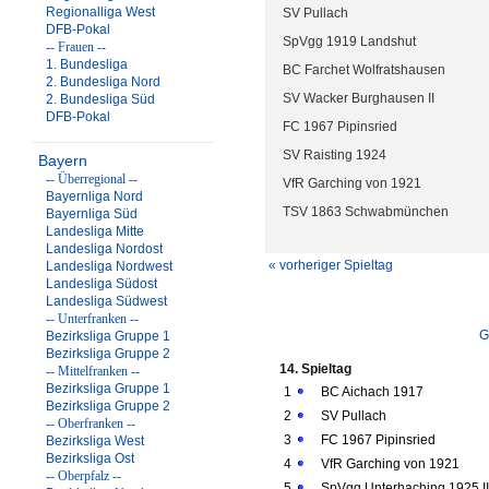
Regionalliga West
SV Pullach
DFB-Pokal
SpVgg 1919 Landshut
-- Frauen --
1. Bundesliga
BC Farchet Wolfratshausen
2. Bundesliga Nord
SV Wacker Burghausen II
2. Bundesliga Süd
DFB-Pokal
FC 1967 Pipinsried
SV Raisting 1924
Bayern
-- Überregional --
VfR Garching von 1921
Bayernliga Nord
TSV 1863 Schwabmünchen
Bayernliga Süd
Landesliga Mitte
Landesliga Nordost
« vorheriger Spieltag
Landesliga Nordwest
Landesliga Südost
Landesliga Südwest
-- Unterfranken --
G
Bezirksliga Gruppe 1
Bezirksliga Gruppe 2
14. Spieltag
-- Mittelfranken --
Bezirksliga Gruppe 1
1
BC Aichach 1917
Bezirksliga Gruppe 2
2
SV Pullach
-- Oberfranken --
3
FC 1967 Pipinsried
Bezirksliga West
Bezirksliga Ost
4
VfR Garching von 1921
-- Oberpfalz --
5
SpVgg Unterhaching 1925 II