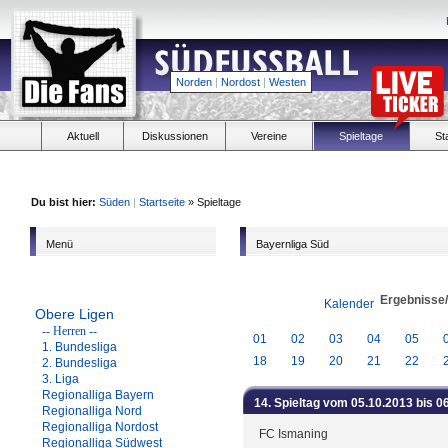
Norden
|
Nordost
|
Westen
Aktuell
Diskussionen
Vereine
Spieltage
St
Du bist hier:
Süden
|
Startseite
» Spieltage
Menü
Bayernliga Süd
Ergebnisse
Kalender
Obere Ligen
-- Herren --
01
02
03
04
05
1. Bundesliga
18
19
20
21
22
2. Bundesliga
3. Liga
Regionalliga Bayern
14. Spieltag vom 05.10.2013 bis 0
Regionalliga Nord
Regionalliga Nordost
FC Ismaning
Regionalliga Südwest