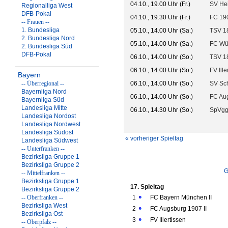
04.10., 19.00 Uhr (Fr.)
SV Hei
Regionalliga West
DFB-Pokal
04.10., 19.30 Uhr (Fr.)
FC 19
-- Frauen --
1. Bundesliga
05.10., 14.00 Uhr (Sa.)
TSV 1
2. Bundesliga Nord
05.10., 14.00 Uhr (Sa.)
FC Wür
2. Bundesliga Süd
DFB-Pokal
06.10., 14.00 Uhr (So.)
TSV 1
06.10., 14.00 Uhr (So.)
FV Ille
Bayern
-- Überregional --
06.10., 14.00 Uhr (So.)
SV Sc
Bayernliga Nord
06.10., 14.00 Uhr (So.)
FC Aug
Bayernliga Süd
Landesliga Mitte
06.10., 14.30 Uhr (So.)
SpVgg 
Landesliga Nordost
Landesliga Nordwest
Landesliga Südost
« vorheriger Spieltag
Landesliga Südwest
-- Unterfranken --
Bezirksliga Gruppe 1
Bezirksliga Gruppe 2
G
-- Mittelfranken --
Bezirksliga Gruppe 1
17. Spieltag
Bezirksliga Gruppe 2
-- Oberfranken --
1
FC Bayern München II
Bezirksliga West
2
FC Augsburg 1907 II
Bezirksliga Ost
3
FV Illertissen
-- Oberpfalz --