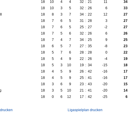
18
10
4
4
32
:
21
11
34
18
10
3
5
32
:
26
6
33
II
18
8
3
7
34
:
22
12
27
18
7
6
5
31
:
28
3
27
18
7
6
5
25
:
27
-2
27
18
7
5
6
32
:
26
6
26
18
7
4
7
34
:
25
9
25
18
6
5
7
27
:
35
-8
23
18
5
7
6
28
:
28
0
22
18
5
4
9
22
:
26
-4
19
18
5
3
10
19
:
34
-15
18
18
4
5
9
26
:
42
-16
17
18
4
5
9
25
:
41
-16
17
18
3
6
9
23
:
43
-20
15
g
18
3
5
10
21
:
41
-20
14
18
0
6
12
17
:
42
-25
6
 drucken
Ligaspielplan drucken