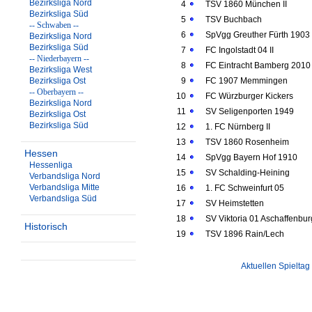
Bezirksliga Nord
4
TSV 1860 München II
Bezirksliga Süd
5
TSV Buchbach
-- Schwaben --
6
SpVgg Greuther Fürth 1903 
Bezirksliga Nord
Bezirksliga Süd
7
FC Ingolstadt 04 II
-- Niederbayern --
8
FC Eintracht Bamberg 2010
Bezirksliga West
Bezirksliga Ost
9
FC 1907 Memmingen
-- Oberbayern --
10
FC Würzburger Kickers
Bezirksliga Nord
11
SV Seligenporten 1949
Bezirksliga Ost
Bezirksliga Süd
12
1. FC Nürnberg II
13
TSV 1860 Rosenheim
Hessen
14
SpVgg Bayern Hof 1910
Hessenliga
15
SV Schalding-Heining
Verbandsliga Nord
Verbandsliga Mitte
16
1. FC Schweinfurt 05
Verbandsliga Süd
17
SV Heimstetten
18
SV Viktoria 01 Aschaffenbur
Historisch
19
TSV 1896 Rain/Lech
Aktuellen Spieltag