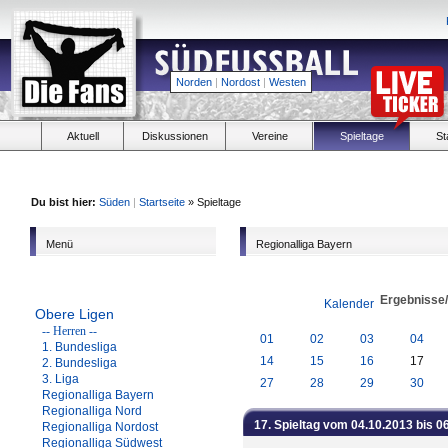
Norden
|
Nordost
|
Westen
Aktuell
Diskussionen
Vereine
Spieltage
St
Du bist hier:
Süden
|
Startseite
» Spieltage
Menü
Regionalliga Bayern
Ergebnisse
Kalender
Obere Ligen
-- Herren --
01
02
03
04
1. Bundesliga
14
15
16
17
2. Bundesliga
3. Liga
27
28
29
30
Regionalliga Bayern
Regionalliga Nord
17. Spieltag vom 04.10.2013 bis 0
Regionalliga Nordost
Regionalliga Südwest