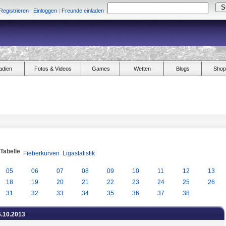
Registrieren
|
Einloggen
|
Freunde einladen
adien
Fotos & Videos
Games
Wetten
Blogs
Shop
/Tabelle
Fieberkurven
Ligastatistik
05
06
07
08
09
10
11
12
13
18
19
20
21
22
23
24
25
26
31
32
33
34
35
36
37
38
6.10.2013