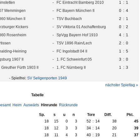
mstetten
-
FC Eintracht Bamberg 2010
1
:
1
07 Memmingen
-
FC Bayern München II
0
:
4
860 München II
-
TSV Buchbach
2
:
1
zburger Kickers
-
SV Viktoria 01 Aschaffenburg
0
:
2
860 Rosenheim
-
SpVgg Bayern Hof 1910
4
:
1
rtissen
-
TSV 1896 Rain/Lech
2
:
0
halding-Heining
-
FC Ingolstadt 04 II
1
:
5
sburg 1907 II
-
1. FC Schweinfurt 05
3
:
0
Greuther Fürth 1903 II
-
1. FC Nürnberg II
1
:
3
- Spielfrei:
SV Seligenporten 1949
nächster Spieltag »
Tabelle
esamt
Heim
Auswärts
Hinrunde
Rückrunde
Sp.
s
u
n
Tore
Diff.
Pkt.
18
15
0
3
52
:
14
38
45
18
12
3
3
34
:
14
20
39
18
11
4
3
40
:
19
21
37