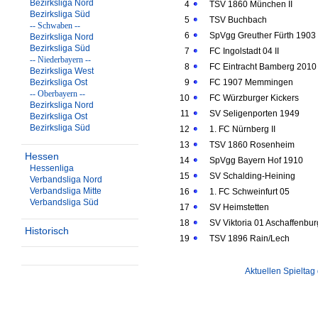
Bezirksliga Nord
4
TSV 1860 München II
Bezirksliga Süd
5
TSV Buchbach
-- Schwaben --
6
SpVgg Greuther Fürth 1903 
Bezirksliga Nord
Bezirksliga Süd
7
FC Ingolstadt 04 II
-- Niederbayern --
8
FC Eintracht Bamberg 2010
Bezirksliga West
Bezirksliga Ost
9
FC 1907 Memmingen
-- Oberbayern --
10
FC Würzburger Kickers
Bezirksliga Nord
11
SV Seligenporten 1949
Bezirksliga Ost
Bezirksliga Süd
12
1. FC Nürnberg II
13
TSV 1860 Rosenheim
Hessen
14
SpVgg Bayern Hof 1910
Hessenliga
15
SV Schalding-Heining
Verbandsliga Nord
Verbandsliga Mitte
16
1. FC Schweinfurt 05
Verbandsliga Süd
17
SV Heimstetten
18
SV Viktoria 01 Aschaffenbur
Historisch
19
TSV 1896 Rain/Lech
Aktuellen Spieltag