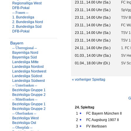
23.11., 14.00 Uhr (Sa.)
FC Ing
Regionalliga West
DFB-Pokal
23.11., 14.00 Uhr (Sa.)
SpVgg
-- Frauen --
1. Bundesliga
23.11., 14.00 Uhr (Sa.)
TSV B
2. Bundesliga Nord
23.11., 14.00 Uhr (Sa.)
FC Wü
2. Bundesliga Süd
DFB-Pokal
23.11., 14.00 Uhr (Sa.)
TSV 1
23.11., 14.00 Uhr (Sa.)
TSV 1
Bayern
-- Überregional --
24.11., 14.00 Uhr (So.)
1. FC 
Bayernliga Nord
01.03., 14.00 Uhr (Sa.)
SV He
Bayernliga Süd
Landesliga Mitte
01.04., 18.00 Uhr (Di.)
SV Sc
Landesliga Nordost
Landesliga Nordwest
Landesliga Südost
« vorheriger Spieltag
Landesliga Südwest
-- Unterfranken --
Bezirksliga Gruppe 1
Bezirksliga Gruppe 2
G
-- Mittelfranken --
Bezirksliga Gruppe 1
24. Spieltag
Bezirksliga Gruppe 2
-- Oberfranken --
1
FC Bayern München II
Bezirksliga West
2
FC Augsburg 1907 II
Bezirksliga Ost
3
FV Illertissen
-- Oberpfalz --