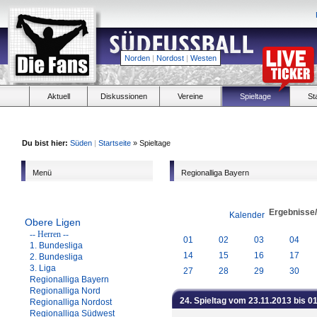
Norden
|
Nordost
|
Westen
Aktuell
Diskussionen
Vereine
Spieltage
St
Du bist hier:
Süden
|
Startseite
» Spieltage
Menü
Regionalliga Bayern
Ergebnisse
Kalender
Obere Ligen
-- Herren --
01
02
03
04
1. Bundesliga
14
15
16
17
2. Bundesliga
3. Liga
27
28
29
30
Regionalliga Bayern
Regionalliga Nord
24. Spieltag vom 23.11.2013 bis 0
Regionalliga Nordost
Regionalliga Südwest