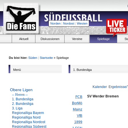
Norden
|
Nordost
|
Westen
Aktuell
Diskussionen
Vereine
Spieltage
St
Du bist hier:
Süden
|
Startseite
» Spieltage
Menü
1. Bundesliga
Kalender
Ergebnisse/
Obere Ligen
-- Herren --
SV Werder Bremen
FCB
1. Bundesliga
BorMö
2. Bundesliga
3. Liga
Mainz
Regionalliga Bayern
VfB
Regionalliga Nord
Regionalliga Nordost
1899
Regionalliga Südwest