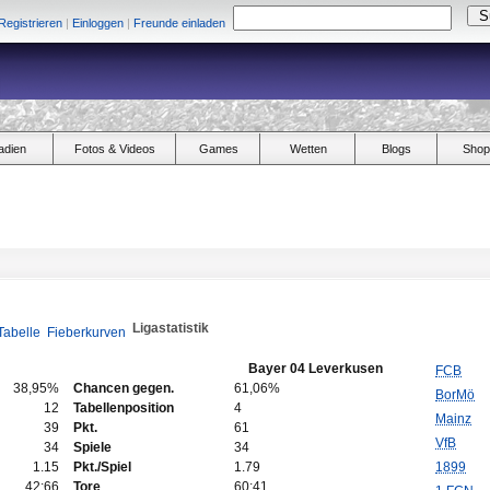
Registrieren
|
Einloggen
|
Freunde einladen
adien
Fotos & Videos
Games
Wetten
Blogs
Shop
Ligastatistik
Tabelle
Fieberkurven
Bayer 04 Leverkusen
FCB
38,95%
Chancen gegen.
61,06%
BorMö
12
Tabellenposition
4
Mainz
39
Pkt.
61
VfB
34
Spiele
34
1.15
Pkt./Spiel
1.79
1899
42:66
Tore
60:41