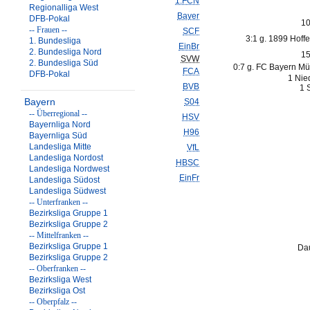
1.FCN
Regionalliga West
Bayer
DFB-Pokal
10
-- Frauen --
SCF
3:1 g. 1899 Hoff
1. Bundesliga
EinBr
2. Bundesliga Nord
15
SVW
2. Bundesliga Süd
0:7 g. FC Bayern M
FCA
DFB-Pokal
1 Nie
BVB
1 
Bayern
S04
-- Überregional --
HSV
Bayernliga Nord
H96
Bayernliga Süd
Landesliga Mitte
VfL
Landesliga Nordost
HBSC
Landesliga Nordwest
EinFr
Landesliga Südost
Landesliga Südwest
-- Unterfranken --
Bezirksliga Gruppe 1
Bezirksliga Gruppe 2
-- Mittelfranken --
Bezirksliga Gruppe 1
Dau
Bezirksliga Gruppe 2
-- Oberfranken --
Bezirksliga West
Bezirksliga Ost
-- Oberpfalz --