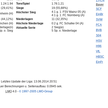
1.FCN
1.24:1.94
Tore/Spiel
1.76:1.21
Bayer
 (29,41%)
Siege
19 (55,88%)
SCF
4:1 g. 1. FSV Mainz 05 (A)
Höchster Sieg
enheim (H)
EinBr
4:1 g. 1. FC Nürnberg (A)
 (44,12%)
Niederlagen
11 (32,35%)
SVW
ünchen (H)
Höchste Niederlage
0:2 g. FC Schalke 04 (A)
FCA
derlage(n)
2 Sieg(e)
Aktuelle Serie
BVB
Sp. o. Sieg
5 Sp. o. Niederlage
S04
HSV
H96
VfL
HBSC
EinFr
Letztes Update der Liga: 13.06.2014 20:51
er Berechnungen u. Seitenaufbau: 0.0945 sek.
LMO
4.0 -
© 1997-2005 LMO-Group