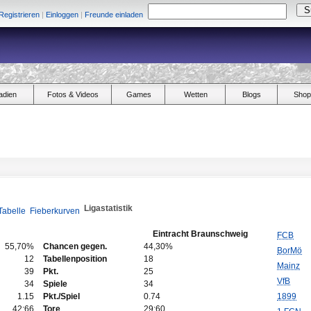
Registrieren
|
Einloggen
|
Freunde einladen
adien
Fotos & Videos
Games
Wetten
Blogs
Shop
Ligastatistik
Tabelle
Fieberkurven
Eintracht Braunschweig
FCB
55,70%
Chancen gegen.
44,30%
BorMö
12
Tabellenposition
18
Mainz
39
Pkt.
25
VfB
34
Spiele
34
1.15
Pkt./Spiel
0.74
1899
42:66
Tore
29:60