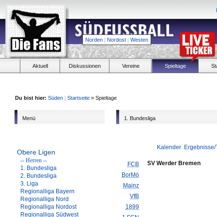
Norden
|
Nordost
|
Westen
Aktuell
Diskussionen
Vereine
Spieltage
St
Du bist hier:
Süden
|
Startseite
» Spieltage
Menü
1. Bundesliga
Kalender
Ergebnisse/
Obere Ligen
-- Herren --
SV Werder Bremen
FCB
1. Bundesliga
BorMö
2. Bundesliga
3. Liga
Mainz
Regionalliga Bayern
VfB
Regionalliga Nord
Regionalliga Nordost
1899
Regionalliga Südwest