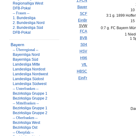
1.FCN
Regionalliga West
Bayer
DFB-Pokal
10
-- Frauen --
SCF
3:1 g. 1899 Hoffe
1. Bundesliga
EinBr
15
2. Bundesliga Nord
SVW
2. Bundesliga Süd
0:7 g. FC Bayern Mü
FCA
DFB-Pokal
1 Nied
BVB
1 S
Bayern
S04
-- Überregional --
HSV
Bayernliga Nord
H96
Bayernliga Süd
Landesliga Mitte
VfL
Landesliga Nordost
HBSC
Landesliga Nordwest
EinFr
Landesliga Südost
Landesliga Südwest
-- Unterfranken --
Bezirksliga Gruppe 1
Bezirksliga Gruppe 2
-- Mittelfranken --
Bezirksliga Gruppe 1
Dau
Bezirksliga Gruppe 2
-- Oberfranken --
Bezirksliga West
Bezirksliga Ost
-- Oberpfalz --