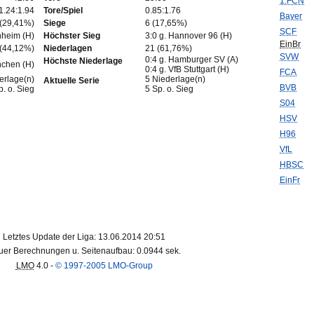
1.FCN
1.24:1.94
Tore/Spiel
0.85:1.76
Bayer
 (29,41%)
Siege
6 (17,65%)
SCF
nheim (H)
Höchster Sieg
3:0 g. Hannover 96 (H)
EinBr
 (44,12%)
Niederlagen
21 (61,76%)
SVW
0:4 g. Hamburger SV (A)
Höchste Niederlage
nchen (H)
0:4 g. VfB Stuttgart (H)
FCA
erlage(n)
5 Niederlage(n)
Aktuelle Serie
BVB
p. o. Sieg
5 Sp. o. Sieg
S04
HSV
H96
VfL
HBSC
EinFr
Letztes Update der Liga: 13.06.2014 20:51
er Berechnungen u. Seitenaufbau: 0.0944 sek.
LMO
4.0 -
© 1997-2005 LMO-Group