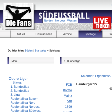
Norden
|
Nordost
|
Westen
Aktuell
Diskussionen
Vereine
Spieltage
St
Du bist hier:
Süden
|
Startseite
» Spieltage
Menü
1. Bundesliga
Kalender
Ergebnisse/
Obere Ligen
-- Herren --
Hamburger SV
FCB
1. Bundesliga
4
BorMö
2. Bundesliga
3. Liga
Mainz
Regionalliga Bayern
VfB
Regionalliga Nord
Regionalliga Nordost
1899
Regionalliga Südwest