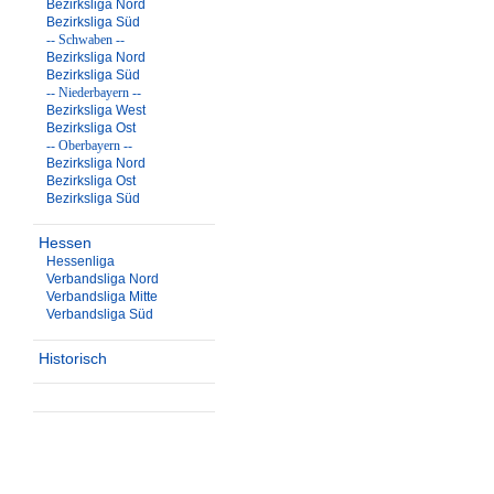
Bezirksliga Nord
Bezirksliga Süd
-- Schwaben --
Bezirksliga Nord
Bezirksliga Süd
-- Niederbayern --
Bezirksliga West
Bezirksliga Ost
-- Oberbayern --
Bezirksliga Nord
Bezirksliga Ost
Bezirksliga Süd
Hessen
Hessenliga
Verbandsliga Nord
Verbandsliga Mitte
Verbandsliga Süd
Historisch