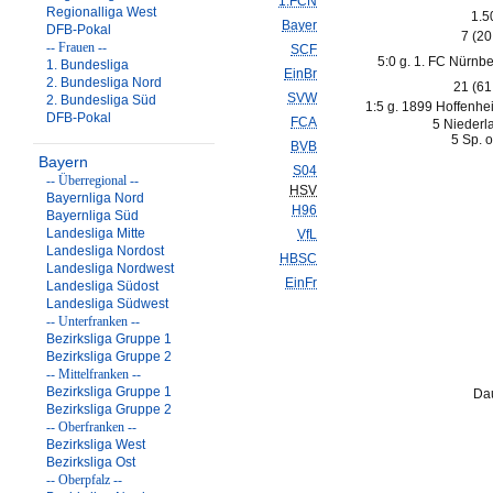
1.FCN
Regionalliga West
1.5
Bayer
DFB-Pokal
7 (2
-- Frauen --
SCF
5:0 g. 1. FC Nürnbe
1. Bundesliga
EinBr
2. Bundesliga Nord
21 (6
SVW
2. Bundesliga Süd
1:5 g. 1899 Hoffenhe
DFB-Pokal
FCA
5 Niederl
5 Sp. o
BVB
Bayern
S04
-- Überregional --
HSV
Bayernliga Nord
H96
Bayernliga Süd
Landesliga Mitte
VfL
Landesliga Nordost
HBSC
Landesliga Nordwest
EinFr
Landesliga Südost
Landesliga Südwest
-- Unterfranken --
Bezirksliga Gruppe 1
Bezirksliga Gruppe 2
-- Mittelfranken --
Bezirksliga Gruppe 1
Dau
Bezirksliga Gruppe 2
-- Oberfranken --
Bezirksliga West
Bezirksliga Ost
-- Oberpfalz --