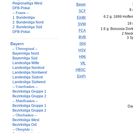
Regionalliga West
Bayer
DFB-Pokal
8 
SCF
-- Frauen --
6:2 g. 1899 Hoffe
1. Bundesliga
EinBr
2. Bundesliga Nord
18 
SVW
2. Bundesliga Süd
1:6 g. Borussia Dor
FCA
DFB-Pokal
2 Nied
BVB
3 S
Bayern
S04
-- Überregional --
HSV
Bayernliga Nord
H96
Bayernliga Süd
Landesliga Mitte
VfL
Landesliga Nordost
HBSC
Landesliga Nordwest
EinFr
Landesliga Südost
Landesliga Südwest
-- Unterfranken --
Bezirksliga Gruppe 1
Bezirksliga Gruppe 2
-- Mittelfranken --
Bezirksliga Gruppe 1
Dau
Bezirksliga Gruppe 2
-- Oberfranken --
Bezirksliga West
Bezirksliga Ost
-- Oberpfalz --