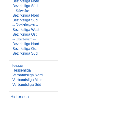
Bezirksliga Nord
Bezirksliga Süd
-- Schwaben --
Bezirksliga Nord
Bezirksliga Süd
-- Niederbayern --
Bezirksliga West
Bezirksliga Ost
-- Oberbayern --
Bezirksliga Nord
Bezirksliga Ost
Bezirksliga Süd
Hessen
Hessenliga
Verbandsliga Nord
Verbandsliga Mitte
Verbandsliga Süd
Historisch