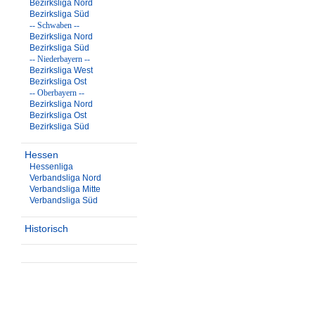
Bezirksliga Nord
Bezirksliga Süd
-- Schwaben --
Bezirksliga Nord
Bezirksliga Süd
-- Niederbayern --
Bezirksliga West
Bezirksliga Ost
-- Oberbayern --
Bezirksliga Nord
Bezirksliga Ost
Bezirksliga Süd
Hessen
Hessenliga
Verbandsliga Nord
Verbandsliga Mitte
Verbandsliga Süd
Historisch