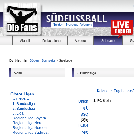
Norden
|
Nordost
|
Westen
Aktuell
Diskussionen
Vereine
Spieltage
St
Du bist hier:
Süden
|
Startseite
» Spieltage
Menü
2. Bundesliga
Kalender
Ergebnisse/
Obere Ligen
-- Herren --
1. FC Köln
Union
1. Bundesliga
VfL
2. Bundesliga
3. Liga
SGD
Regionalliga Bayern
Köln
Regionalliga Nord
FCI04
Regionalliga Nordost
Aue
Regionalliga Südwest