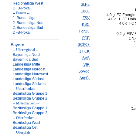
Regionalliga West
St.Pa
DFB-Pokal
1860
-- Frauen --
4:0 g. FC Energie
1. Bundesliga
FSV
4:0 g. 1. FC Unio
2. Bundesliga Nord
4:0 g. FC 
KSC
2. Bundesliga Süd
ForDü
DFB-Pokal
0:2 g. FSV F
FCE
1 Ni
1
Bayern
SCP07
-- Überregional --
1.FCK
Bayernliga Nord
SVS
Bayernliga Süd
Landesliga Mitte
VfR
Landesliga Nordost
SpVgg
Landesliga Nordwest
ArmBi
Landesliga Südost
Landesliga Südwest
-- Unterfranken --
Bezirksliga Gruppe 1
Bezirksliga Gruppe 2
-- Mittelfranken --
Bezirksliga Gruppe 1
Dau
Bezirksliga Gruppe 2
-- Oberfranken --
Bezirksliga West
Bezirksliga Ost
-- Oberpfalz --