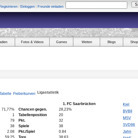
Registrieren
|
Einloggen
|
Freunde einladen
adien
Fotos & Videos
Games
Wetten
Blogs
Shop
Ligastatistik
Tabelle
Fieberkurven
1. FC Saarbrücken
Kiel
71,77%
Chancen gegen.
28,23%
BVBII
1
Tabellenposition
20
MSV
79
Pkt.
32
SVD98
38
Spiele
38
2.08
Pkt./Spiel
0.84
Jahn
59:25
Tore
38:63