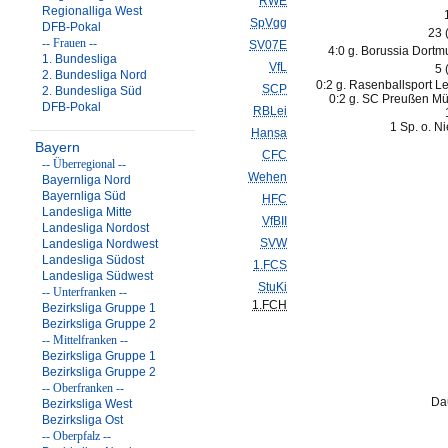
RWE
Regionalliga West
SpVgg
DFB-Pokal
23 
-- Frauen --
SV07E
4:0 g. Borussia Dortmu
1. Bundesliga
VfL
5 
2. Bundesliga Nord
0:2 g. Rasenballsport Le
SCP
2. Bundesliga Süd
0:2 g. SC Preußen Mü
DFB-Pokal
RBLei
1 Sp. o. N
Hansa
Bayern
CFC
-- Überregional --
Wehen
Bayernliga Nord
Bayernliga Süd
HFC
Landesliga Mitte
VfBII
Landesliga Nordost
SVW
Landesliga Nordwest
Landesliga Südost
1.FCS
Landesliga Südwest
StuKi
-- Unterfranken --
1.FCH
Bezirksliga Gruppe 1
Bezirksliga Gruppe 2
-- Mittelfranken --
Bezirksliga Gruppe 1
Bezirksliga Gruppe 2
-- Oberfranken --
Da
Bezirksliga West
Bezirksliga Ost
-- Oberpfalz --