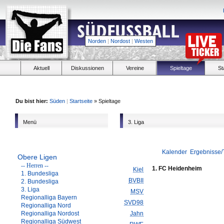
Norden
|
Nordost
|
Westen
Aktuell
Diskussionen
Vereine
Spieltage
St
Du bist hier:
Süden
|
Startseite
» Spieltage
Menü
3. Liga
Kalender
Ergebnisse/
Obere Ligen
-- Herren --
1. FC Heidenheim
Kiel
1. Bundesliga
BVBII
2. Bundesliga
3. Liga
MSV
Regionalliga Bayern
SVD98
Regionalliga Nord
Regionalliga Nordost
Jahn
Regionalliga Südwest