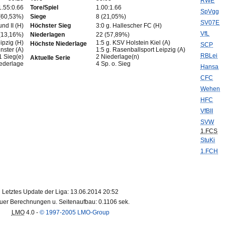
RWE
1.55:0.66
Tore/Spiel
1.00:1.66
SpVgg
(60,53%)
Siege
8 (21,05%)
SV07E
nd II (H)
Höchster Sieg
3:0 g. Hallescher FC (H)
VfL
(13,16%)
Niederlagen
22 (57,89%)
ipzig (H)
1:5 g. KSV Holstein Kiel (A)
Höchste Niederlage
SCP
nster (A)
1:5 g. Rasenballsport Leipzig (A)
RBLei
1 Sieg(e)
2 Niederlage(n)
Aktuelle Serie
iederlage
4 Sp. o. Sieg
Hansa
CFC
Wehen
HFC
VfBII
SVW
1.FCS
StuKi
1.FCH
Letztes Update der Liga: 13.06.2014 20:52
uer Berechnungen u. Seitenaufbau: 0.1106 sek.
LMO
4.0 -
© 1997-2005 LMO-Group