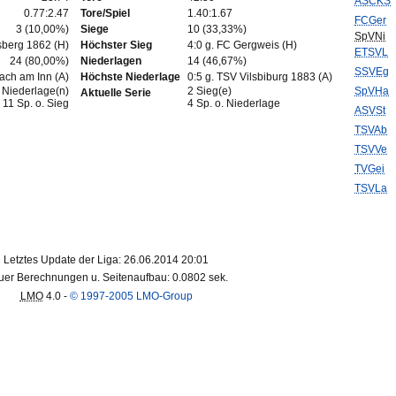
ASCKS
0.77:2.47
Tore/Spiel
1.40:1.67
FCGer
3 (10,00%)
Siege
10 (33,33%)
SpVNi
sberg 1862 (H)
Höchster Sieg
4:0 g. FC Gergweis (H)
ETSVL
24 (80,00%)
Niederlagen
14 (46,67%)
SSVEg
ach am Inn (A)
Höchste Niederlage
0:5 g. TSV Vilsbiburg 1883 (A)
 Niederlage(n)
2 Sieg(e)
SpVHa
Aktuelle Serie
11 Sp. o. Sieg
4 Sp. o. Niederlage
ASVSt
TSVAb
TSVVe
TVGei
TSVLa
Letztes Update der Liga: 26.06.2014 20:01
er Berechnungen u. Seitenaufbau: 0.0802 sek.
LMO
4.0 -
© 1997-2005 LMO-Group