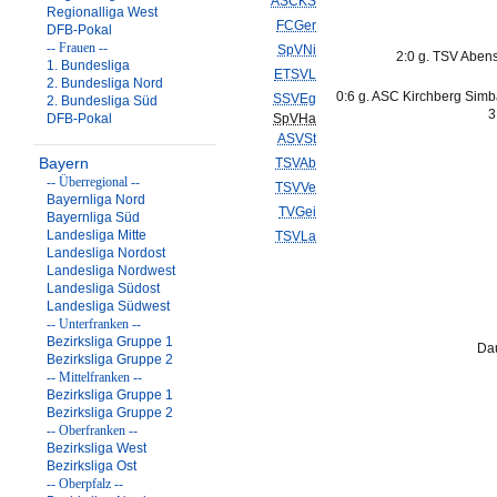
ASCKS
Regionalliga West
FCGer
DFB-Pokal
-- Frauen --
SpVNi
2:0 g. TSV Aben
1. Bundesliga
ETSVL
2. Bundesliga Nord
0:6 g. ASC Kirchberg Simb
SSVEg
2. Bundesliga Süd
3
DFB-Pokal
SpVHa
ASVSt
Bayern
TSVAb
-- Überregional --
TSVVe
Bayernliga Nord
TVGei
Bayernliga Süd
Landesliga Mitte
TSVLa
Landesliga Nordost
Landesliga Nordwest
Landesliga Südost
Landesliga Südwest
-- Unterfranken --
Bezirksliga Gruppe 1
Dau
Bezirksliga Gruppe 2
-- Mittelfranken --
Bezirksliga Gruppe 1
Bezirksliga Gruppe 2
-- Oberfranken --
Bezirksliga West
Bezirksliga Ost
-- Oberpfalz --