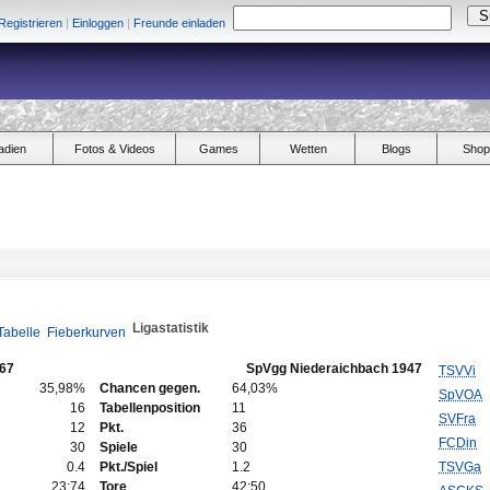
Registrieren
|
Einloggen
|
Freunde einladen
adien
Fotos & Videos
Games
Wetten
Blogs
Shop
Ligastatistik
Tabelle
Fieberkurven
967
SpVgg Niederaichbach 1947
TSVVi
35,98%
Chancen gegen.
64,03%
SpVOA
16
Tabellenposition
11
SVFra
12
Pkt.
36
FCDin
30
Spiele
30
0.4
Pkt./Spiel
1.2
TSVGa
23:74
Tore
42:50