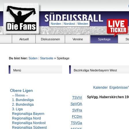
Norden
|
Nordost
|
Westen
Aktuell
Diskussionen
Vereine
Spieltage
St
Du bist hier:
Süden
|
Startseite
» Spieltage
Menü
Bezirksliga Niederbayern West
Kalender
Ergebnisse/
Obere Ligen
-- Herren --
SpVgg. Haberskirchen 1
TSVVi
1. Bundesliga
SpVOA
2. Bundesliga
3. Liga
SVFra
Regionalliga Bayern
FCDin
Regionalliga Nord
Regionalliga Nordost
TSVGa
Regionalliga Südwest