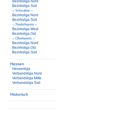
Bezirksliga Nord
Bezirksliga Süd
-- Schwaben --
Bezirksliga Nord
Bezirksliga Süd
-- Niederbayern --
Bezirksliga West
Bezirksliga Ost
-- Oberbayern --
Bezirksliga Nord
Bezirksliga Ost
Bezirksliga Süd
Hessen
Hessenliga
Verbandsliga Nord
Verbandsliga Mitte
Verbandsliga Süd
Historisch