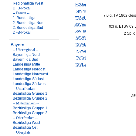
Regionalliga West
FCGer
DFB-Pokal
SpVNi
-- Frauen --
7:0 g. TV 1862 Geis
1. Bundesliga
ETSVL
2. Bundesliga Nord
SSVEg
0:3 g. ETSV 09 
2. Bundesliga Süd
SpVHa
DFB-Pokal
2 Sp. o
ASVSt
Bayern
TSVAb
-- Überregional --
TSVVe
Bayernliga Nord
TVGei
Bayernliga Süd
Landesliga Mitte
TSVLa
Landesliga Nordost
Landesliga Nordwest
Landesliga Südost
Landesliga Südwest
-- Unterfranken --
Bezirksliga Gruppe 1
Dau
Bezirksliga Gruppe 2
-- Mittelfranken --
Bezirksliga Gruppe 1
Bezirksliga Gruppe 2
-- Oberfranken --
Bezirksliga West
Bezirksliga Ost
-- Oberpfalz --