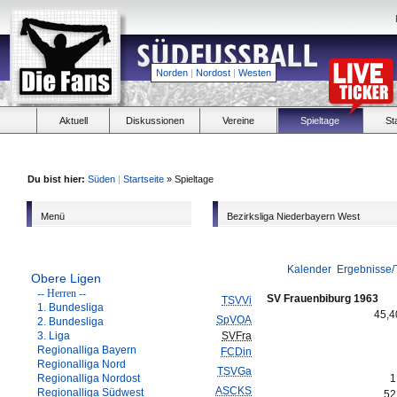
Norden
|
Nordost
|
Westen
Aktuell
Diskussionen
Vereine
Spieltage
St
Du bist hier:
Süden
|
Startseite
» Spieltage
Menü
Bezirksliga Niederbayern West
Kalender
Ergebnisse/
Obere Ligen
-- Herren --
SV Frauenbiburg 1963
TSVVi
1. Bundesliga
45,
SpVOA
2. Bundesliga
3. Liga
SVFra
Regionalliga Bayern
FCDin
Regionalliga Nord
TSVGa
Regionalliga Nordost
1
ASCKS
Regionalliga Südwest
52