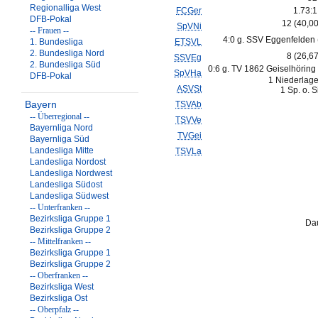
Regionalliga West
FCGer
1.73:1
DFB-Pokal
12 (40,0
SpVNi
-- Frauen --
4:0 g. SSV Eggenfelden 
1. Bundesliga
ETSVL
2. Bundesliga Nord
8 (26,6
SSVEg
2. Bundesliga Süd
0:6 g. TV 1862 Geiselhöring 
SpVHa
DFB-Pokal
1 Niederlage
ASVSt
1 Sp. o. 
Bayern
TSVAb
-- Überregional --
TSVVe
Bayernliga Nord
TVGei
Bayernliga Süd
Landesliga Mitte
TSVLa
Landesliga Nordost
Landesliga Nordwest
Landesliga Südost
Landesliga Südwest
-- Unterfranken --
Bezirksliga Gruppe 1
Dau
Bezirksliga Gruppe 2
-- Mittelfranken --
Bezirksliga Gruppe 1
Bezirksliga Gruppe 2
-- Oberfranken --
Bezirksliga West
Bezirksliga Ost
-- Oberpfalz --