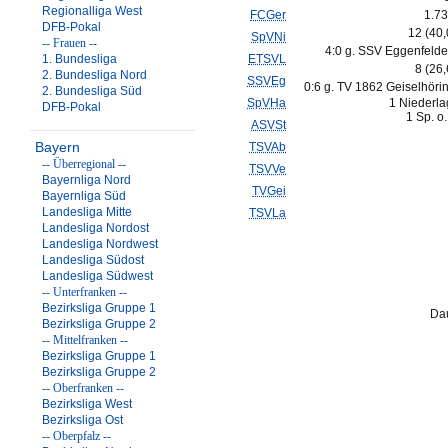
Regionalliga West
FCGer
1.73
DFB-Pokal
12 (40
SpVNi
-- Frauen --
4:0 g. SSV Eggenfelde
1. Bundesliga
ETSVL
8 (26
2. Bundesliga Nord
SSVEg
0:6 g. TV 1862 Geiselhörin
2. Bundesliga Süd
SpVHa
1 Niederla
DFB-Pokal
1 Sp. o
ASVSt
Bayern
TSVAb
-- Überregional --
TSVVe
Bayernliga Nord
TVGei
Bayernliga Süd
Landesliga Mitte
TSVLa
Landesliga Nordost
Landesliga Nordwest
Landesliga Südost
Landesliga Südwest
-- Unterfranken --
Bezirksliga Gruppe 1
Dau
Bezirksliga Gruppe 2
-- Mittelfranken --
Bezirksliga Gruppe 1
Bezirksliga Gruppe 2
-- Oberfranken --
Bezirksliga West
Bezirksliga Ost
-- Oberpfalz --