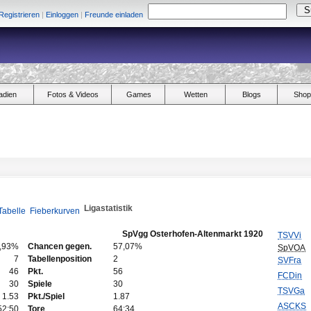
Registrieren
|
Einloggen
|
Freunde einladen
adien
Fotos & Videos
Games
Wetten
Blogs
Shop
Ligastatistik
Tabelle
Fieberkurven
SpVgg Osterhofen-Altenmarkt 1920
TSVVi
,93%
Chancen gegen.
57,07%
SpVOA
7
Tabellenposition
2
SVFra
46
Pkt.
56
FCDin
30
Spiele
30
TSVGa
1.53
Pkt./Spiel
1.87
ASCKS
52:50
Tore
64:34