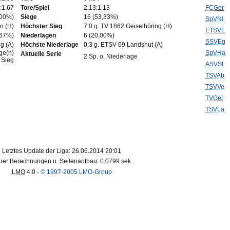
:1.67
Tore/Spiel
2.13:1.13
FCGer
,00%)
Siege
16 (53,33%)
SpVNi
n (H)
Höchster Sieg
7:0 g. TV 1862 Geiselhöring (H)
ETSVL
,67%)
Niederlagen
6 (20,00%)
SSVEg
g (A)
Höchste Niederlage
0:3 g. ETSV 09 Landshut (A)
ge(n)
SpVHa
Aktuelle Serie
2 Sp. o. Niederlage
. Sieg
ASVSt
TSVAb
TSVVe
TVGei
TSVLa
Letztes Update der Liga: 26.06.2014 20:01
er Berechnungen u. Seitenaufbau: 0.0799 sek.
LMO
4.0 -
© 1997-2005 LMO-Group