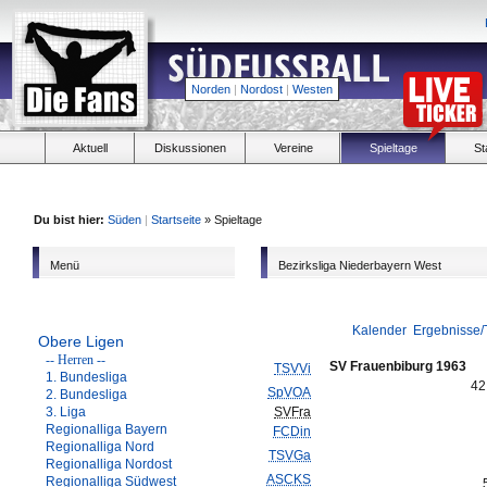
Norden
|
Nordost
|
Westen
Aktuell
Diskussionen
Vereine
Spieltage
St
Du bist hier:
Süden
|
Startseite
» Spieltage
Menü
Bezirksliga Niederbayern West
Kalender
Ergebnisse/
Obere Ligen
-- Herren --
SV Frauenbiburg 1963
TSVVi
1. Bundesliga
42
SpVOA
2. Bundesliga
3. Liga
SVFra
Regionalliga Bayern
FCDin
Regionalliga Nord
TSVGa
Regionalliga Nordost
ASCKS
Regionalliga Südwest