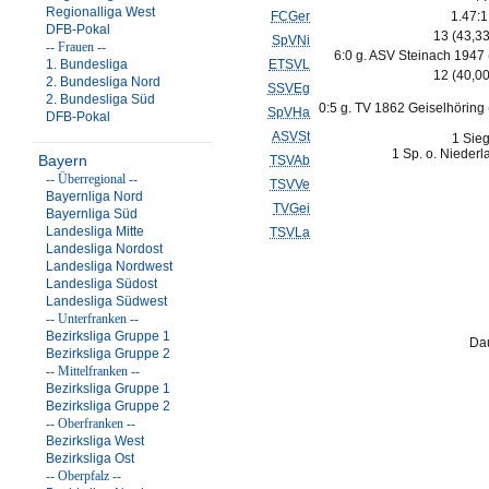
Regionalliga West
FCGer
1.47:1
DFB-Pokal
13 (43,3
SpVNi
-- Frauen --
6:0 g. ASV Steinach 1947 
1. Bundesliga
ETSVL
12 (40,0
2. Bundesliga Nord
SSVEg
2. Bundesliga Süd
0:5 g. TV 1862 Geiselhöring 
SpVHa
DFB-Pokal
ASVSt
1 Sieg
1 Sp. o. Niederl
Bayern
TSVAb
-- Überregional --
TSVVe
Bayernliga Nord
TVGei
Bayernliga Süd
Landesliga Mitte
TSVLa
Landesliga Nordost
Landesliga Nordwest
Landesliga Südost
Landesliga Südwest
-- Unterfranken --
Bezirksliga Gruppe 1
Da
Bezirksliga Gruppe 2
-- Mittelfranken --
Bezirksliga Gruppe 1
Bezirksliga Gruppe 2
-- Oberfranken --
Bezirksliga West
Bezirksliga Ost
-- Oberpfalz --