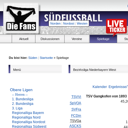
Norden
|
Nordost
|
Westen
Aktuell
Diskussionen
Vereine
Spieltage
St
Du bist hier:
Süden
|
Startseite
» Spieltage
Menü
Bezirksliga Niederbayern West
Kalender
Ergebnisse/
Obere Ligen
-- Herren --
TSV Gangkofen von 1893
TSVVi
1. Bundesliga
45,
SpVOA
2. Bundesliga
3. Liga
SVFra
Regionalliga Bayern
FCDin
Regionalliga Nord
TSVGa
Regionalliga Nordost
1
ASCKS
Regionalliga Südwest
44