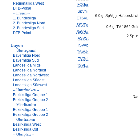
Regionalliga West
FCGer
DFB-Pokal
SpVNi
-- Frauen --
6:0 g. SpVgg. Haberskirc
1. Bundesliga
ETSVL
2. Bundesliga Nord
SSVEg
0:6 g. TV 1862 Gei
2. Bundesliga Süd
SpVHa
DFB-Pokal
2 Sp. 
ASVSt
Bayern
TSVAb
-- Überregional --
TSVVe
Bayernliga Nord
TVGei
Bayernliga Süd
Landesliga Mitte
TSVLa
Landesliga Nordost
Landesliga Nordwest
Landesliga Südost
Landesliga Südwest
-- Unterfranken --
Bezirksliga Gruppe 1
Dau
Bezirksliga Gruppe 2
-- Mittelfranken --
Bezirksliga Gruppe 1
Bezirksliga Gruppe 2
-- Oberfranken --
Bezirksliga West
Bezirksliga Ost
-- Oberpfalz --