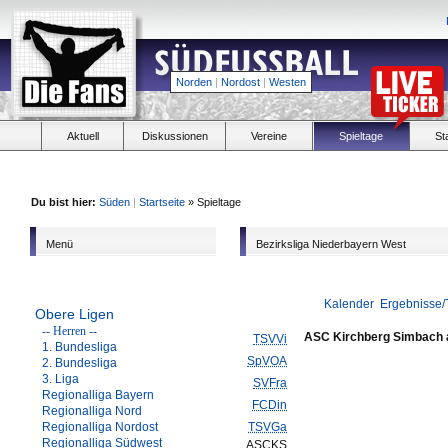
Norden
|
Nordost
|
Westen
Aktuell
Diskussionen
Vereine
Spieltage
St
Du bist hier:
Süden
|
Startseite
» Spieltage
Menü
Bezirksliga Niederbayern West
Kalender
Ergebnisse/
Obere Ligen
-- Herren --
ASC Kirchberg Simbach 
TSVVi
1. Bundesliga
SpVOA
2. Bundesliga
3. Liga
SVFra
Regionalliga Bayern
FCDin
Regionalliga Nord
Regionalliga Nordost
TSVGa
Regionalliga Südwest
ASCKS