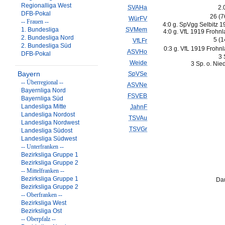
Regionalliga West
SVAHa
2.
DFB-Pokal
26 (
WürFV
-- Frauen --
4:0 g. SpVgg Selbitz 1
1. Bundesliga
SVMem
4:0 g. VfL 1919 Frohnl
2. Bundesliga Nord
5 (
VfLFr
2. Bundesliga Süd
0:3 g. VfL 1919 Frohnl
ASVHo
DFB-Pokal
3 
Weide
3 Sp. o. Nie
Bayern
SpVSe
-- Überregional --
ASVNe
Bayernliga Nord
FSVEB
Bayernliga Süd
Landesliga Mitte
JahnF
Landesliga Nordost
TSVAu
Landesliga Nordwest
TSVGr
Landesliga Südost
Landesliga Südwest
-- Unterfranken --
Bezirksliga Gruppe 1
Bezirksliga Gruppe 2
-- Mittelfranken --
Bezirksliga Gruppe 1
Dau
Bezirksliga Gruppe 2
-- Oberfranken --
Bezirksliga West
Bezirksliga Ost
-- Oberpfalz --