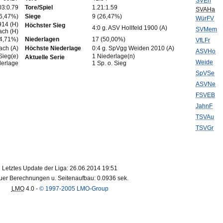
SVErl
03:0.79
Tore/Spiel
1.21:1.59
SVAHa
76,47%)
Siege
9 (26,47%)
WürFV
914 (H)
Höchster Sieg
4:0 g. ASV Hollfeld 1900 (A)
SVMem
ach (H)
14,71%)
Niederlagen
17 (50,00%)
VfLFr
ach (A)
Höchste Niederlage
0:4 g. SpVgg Weiden 2010 (A)
ASVHo
Sieg(e)
1 Niederlage(n)
Aktuelle Serie
Weide
derlage
1 Sp. o. Sieg
SpVSe
ASVNe
FSVEB
JahnF
TSVAu
TSVGr
Letztes Update der Liga: 26.06.2014 19:51
er Berechnungen u. Seitenaufbau: 0.0936 sek.
LMO
4.0 -
© 1997-2005 LMO-Group