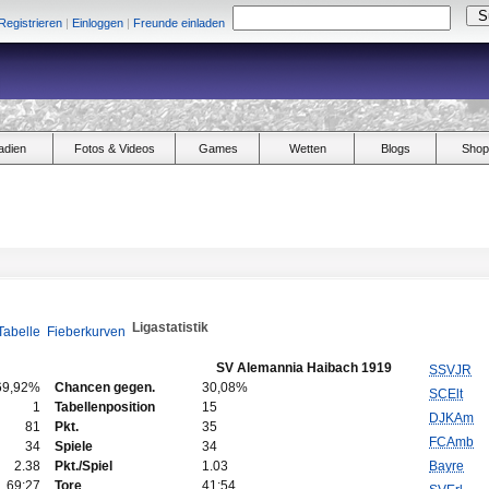
Registrieren
|
Einloggen
|
Freunde einladen
adien
Fotos & Videos
Games
Wetten
Blogs
Shop
Ligastatistik
Tabelle
Fieberkurven
SV Alemannia Haibach 1919
SSVJR
69,92%
Chancen gegen.
30,08%
SCElt
1
Tabellenposition
15
DJKAm
81
Pkt.
35
FCAmb
34
Spiele
34
2.38
Pkt./Spiel
1.03
Bayre
69:27
Tore
41:54