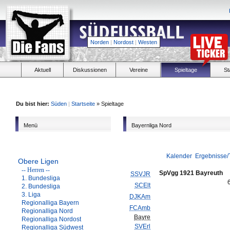
Norden
|
Nordost
|
Westen
Aktuell
Diskussionen
Vereine
Spieltage
St
Du bist hier:
Süden
|
Startseite
» Spieltage
Menü
Bayernliga Nord
Kalender
Ergebnisse/
Obere Ligen
-- Herren --
SpVgg 1921 Bayreuth
SSVJR
1. Bundesliga
SCElt
2. Bundesliga
3. Liga
DJKAm
Regionalliga Bayern
FCAmb
Regionalliga Nord
Bayre
Regionalliga Nordost
SVErl
Regionalliga Südwest