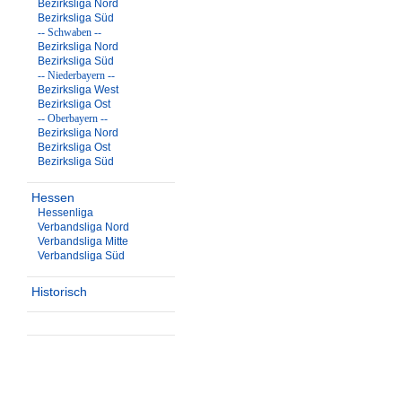
Bezirksliga Nord
Bezirksliga Süd
-- Schwaben --
Bezirksliga Nord
Bezirksliga Süd
-- Niederbayern --
Bezirksliga West
Bezirksliga Ost
-- Oberbayern --
Bezirksliga Nord
Bezirksliga Ost
Bezirksliga Süd
Hessen
Hessenliga
Verbandsliga Nord
Verbandsliga Mitte
Verbandsliga Süd
Historisch