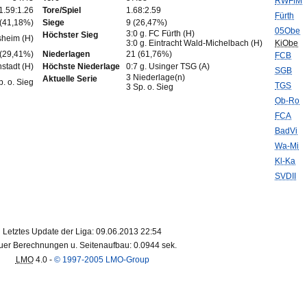
RWFfM
1.59:1.26
Tore/Spiel
1.68:2.59
Fürth
 (41,18%)
Siege
9 (26,47%)
05Obe
3:0 g. FC Fürth (H)
Höchster Sieg
sheim (H)
3:0 g. Eintracht Wald-Michelbach (H)
KiObe
 (29,41%)
Niederlagen
21 (61,76%)
FCB
nstadt (H)
Höchste Niederlage
0:7 g. Usinger TSG (A)
SGB
3 Niederlage(n)
Aktuelle Serie
p. o. Sieg
TGS
3 Sp. o. Sieg
Ob-Ro
FCA
BadVi
Wa-Mi
Kl-Ka
SVDII
Letztes Update der Liga: 09.06.2013 22:54
er Berechnungen u. Seitenaufbau: 0.0944 sek.
LMO
4.0 -
© 1997-2005 LMO-Group