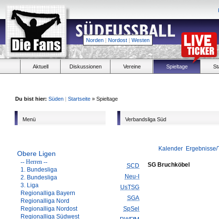
Norden
|
Nordost
|
Westen
Aktuell
Diskussionen
Vereine
Spieltage
St
Du bist hier:
Süden
|
Startseite
» Spieltage
Menü
Verbandsliga Süd
Kalender
Ergebnisse/
Obere Ligen
-- Herren --
SG Bruchköbel
SCD
1. Bundesliga
Neu-I
2. Bundesliga
3. Liga
UsTSG
Regionalliga Bayern
SGA
Regionalliga Nord
Regionalliga Nordost
SpSel
Regionalliga Südwest