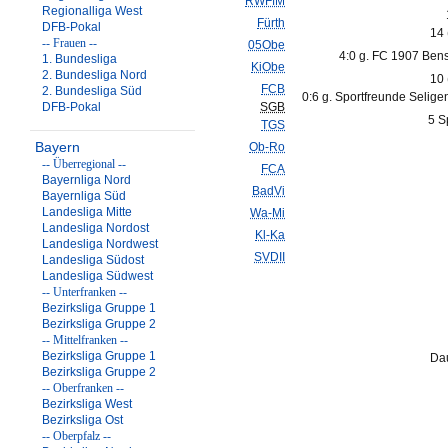
RWFfM
Regionalliga West
Fürth
DFB-Pokal
14
-- Frauen --
05Obe
4:0 g. FC 1907 Ben
1. Bundesliga
KiObe
2. Bundesliga Nord
10
FCB
2. Bundesliga Süd
0:6 g. Sportfreunde Selige
DFB-Pokal
SGB
5 S
TGS
Bayern
Ob-Ro
-- Überregional --
FCA
Bayernliga Nord
BadVi
Bayernliga Süd
Landesliga Mitte
Wa-Mi
Landesliga Nordost
Kl-Ka
Landesliga Nordwest
SVDII
Landesliga Südost
Landesliga Südwest
-- Unterfranken --
Bezirksliga Gruppe 1
Bezirksliga Gruppe 2
-- Mittelfranken --
Bezirksliga Gruppe 1
Dau
Bezirksliga Gruppe 2
-- Oberfranken --
Bezirksliga West
Bezirksliga Ost
-- Oberpfalz --