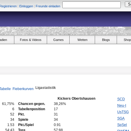
Registrieren
|
Einloggen
|
Freunde einladen
adien
Fotos & Videos
Games
Wetten
Blogs
Shop
Ligastatistik
Tabelle
Fieberkurven
Kickers Obertshausen
SCD
61,75%
Chancen gegen.
38,26%
Neu-I
6
Tabellenposition
17
UsTSG
52
Pkt.
31
SGA
34
Spiele
34
1.53
Pkt./Spiel
0.91
SpSel
54:43
Tore
57:88